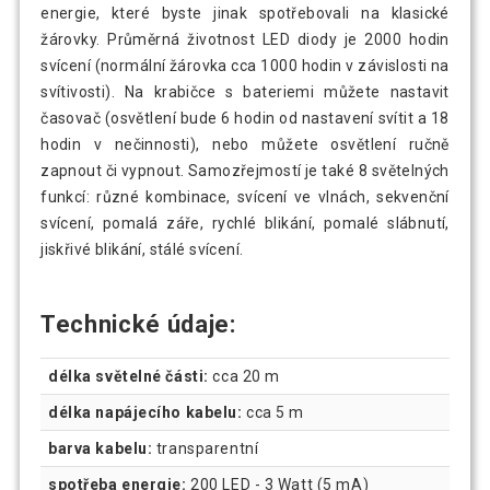
energie, které byste jinak spotřebovali na klasické
žárovky. Průměrná životnost LED diody je 2000 hodin
svícení (normální žárovka cca 1000 hodin v závislosti na
svítivosti). Na krabičce s bateriemi můžete nastavit
časovač (osvětlení bude 6 hodin od nastavení svítit a 18
hodin v nečinnosti), nebo můžete osvětlení ručně
zapnout či vypnout. Samozřejmostí je také 8 světelných
funkcí: různé kombinace, svícení ve vlnách, sekvenční
svícení, pomalá záře, rychlé blikání, pomalé slábnutí,
jiskřivé blikání, stálé svícení.
Technické údaje:
délka světelné části:
cca 20 m
délka napájecího kabelu:
cca 5 m
barva kabelu:
transparentní
spotřeba energie:
200 LED - 3 Watt (5 mA)