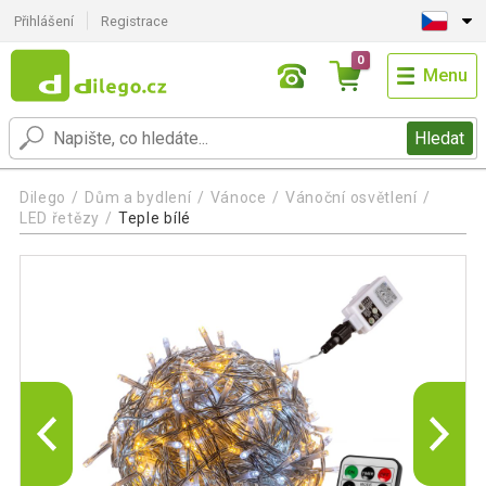
Přihlášení
Registrace
0
Menu
Hledat
Dilego
Dům a bydlení
Vánoce
Vánoční osvětlení
LED řetězy
Teple bílé