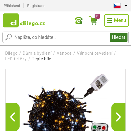
Přihlášení
Registrace
0
Menu
Hledat
Dilego
Dům a bydlení
Vánoce
Vánoční osvětlení
LED řetězy
Teple bílé