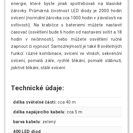
energie, které byste jinak spotřebovali na klasické
žárovky. Průměrná životnost LED diody je 2000 hodin
svícení (normální žárovka cca 1000 hodin v závislosti na
svítivosti). Na krabičce s bateriemi můžete nastavit
časovač (osvětlení bude 6 hodin od nastavení svítit a 18
hodin v nečinnosti), nebo můžete osvětlení ručně
zapnout či vypnout. Samozřejmostí je také 8 světelných
funkcí: různé kombinace, svícení ve vlnách, sekvenční
svícení, pomalá záře, rychlé blikání, pomalé slábnutí,
jiskřivé blikání, stálé svícení.
Technické údaje:
délka světelné části:
cca 40 m
délka napájecího kabelu:
cca 5 m
barva kabelu:
zelený
400 LED diod