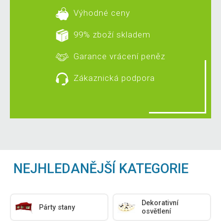
Výhodné ceny
99% zboží skladem
Garance vrácení peněz
Zákaznická podpora
NEJHLEDANĚJŠÍ KATEGORIE
Dekorativní
Párty stany
osvětlení