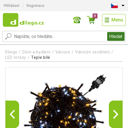
Přihlášení
Registrace
0
Menu
Hledat
Dilego
Dům a bydlení
Vánoce
Vánoční osvětlení
LED řetězy
Teple bílé