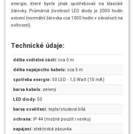
energie, které byste jinak spotřebovali na klasické
žárovky. Průměrná životnost LED diody je 2000 hodin
svícení (normální žárovka cca 1000 hodin v závislosti na
svítivosti).
Technické údaje:
délka světelné části:
cca 5 m
délka napájecího kabelu:
cca 5 m
spotřeba energie:
50 LED - 1,5 Watt (10 mA)
barva kabelu:
zelený
LED diody:
50
barva osvětlení:
teple/studeně bílá
ochrana:
IP 44 (možné použít i venku)
napájení:
elektrická zásuvka