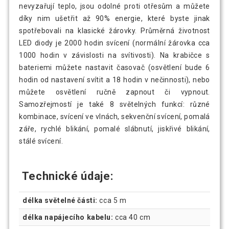
nevyzařují teplo, jsou odolné proti otřesům a můžete
díky nim ušetřit až 90% energie, které byste jinak
spotřebovali na klasické žárovky. Průměrná životnost
LED diody je 2000 hodin svícení (normální žárovka cca
1000 hodin v závislosti na svítivosti). Na krabičce s
bateriemi můžete nastavit časovač (osvětlení bude 6
hodin od nastavení svítit a 18 hodin v nečinnosti), nebo
můžete osvětlení ručně zapnout či vypnout.
Samozřejmostí je také 8 světelných funkcí: různé
kombinace, svícení ve vlnách, sekvenční svícení, pomalá
záře, rychlé blikání, pomalé slábnutí, jiskřivé blikání,
stálé svícení.
Technické údaje:
délka světelné části:
cca 5 m
délka napájecího kabelu:
cca 40 cm