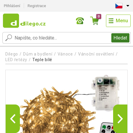
Přihlášení
Registrace
0
Menu
Hledat
Dilego
Dům a bydlení
Vánoce
Vánoční osvětlení
LED řetězy
Teple bílé