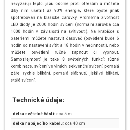
nevyzařují teplo, jsou odolné proti otřesům a můžete
díky nim ušetřit až 90% energie, které byste jinak
spotřebovali na klasické žárovky. Průměrná životnost
LED diody je 2000 hodin svícení (normální žárovka cca
1000 hodin v závislosti na svítivosti). Na krabičce s
bateriemi můžete nastavit časovač (osvětlení bude 6
hodin od nastavení svítit a 18 hodin v nečinnosti), nebo
můžete osvětlení ručně zapnout či vypnout.
Samozřejmostí je také 8 světelných funkcí: různé
kombinace, svícení ve vlnách, sekvenční svícení, pomalá
záře, rychlé blikání, pomalé slábnutí, jiskřivé blikání,
stálé svícení.
Technické údaje:
délka světelné části:
cca 5 m
délka napájecího kabelu
: cca 40 cm