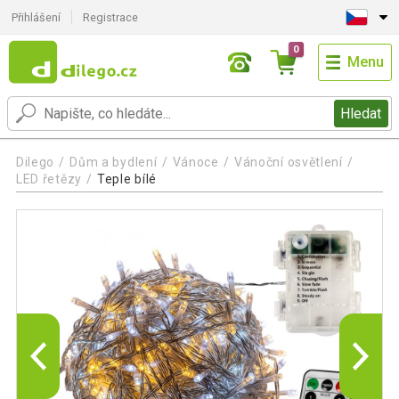
Přihlášení
Registrace
0
Menu
Hledat
Dilego
Dům a bydlení
Vánoce
Vánoční osvětlení
LED řetězy
Teple bílé