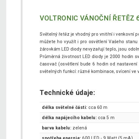
VOLTRONIC VÁNOČNÍ ŘETĚZ 6
Světelný řetěz je vhodný pro vnitřní i venkovní 
můžete ho využít i pro osvětlení Vašeho stanu
žárovkám LED diody nevyzařují teplo, jsou odoln
Průměrná životnost LED diody je 2000 hodin sví
časovač (osvětlení bude 6 hodin od nastavení 
světelných funkcí: různé kombinace, svícení ve vl
Technické údaje:
délka světelné části:
cca 60 m
délka napájecího kabelu:
cca 5 m
barva kabelu:
zelená
spotřeba energie:
600 LED - 9 Watt (5 mA)