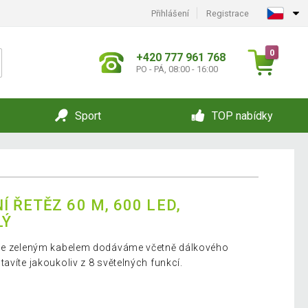
Přihlášení
Registrace
0
+420 777 961 768
PO - PÁ, 08:00 - 16:00
Sport
TOP nabídky
 ŘETĚZ 60 M, 600 LED,
LÝ
 se zeleným kabelem dodáváme včetně dálkového
avíte jakoukoliv z 8 světelných funkcí.