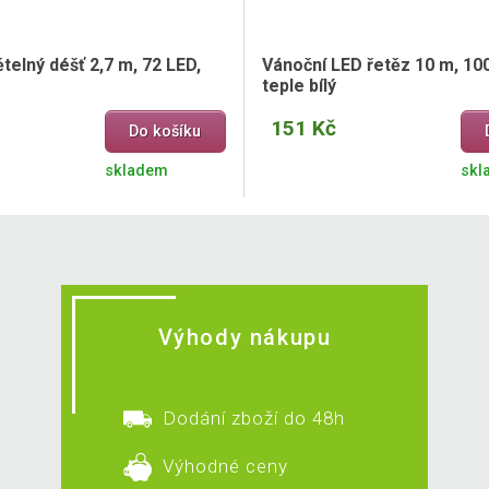
telný déšť 2,7 m, 72 LED,
Vánoční LED řetěz 10 m, 100
teple bílý
151 Kč
Do košíku
skladem
skl
Výhody nákupu
Dodání zboží do 48h
Výhodné ceny