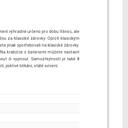
ní není výhradně určeno pro dobu Vánoc, ale
ou za klasické žárovky. Oproti klasickým
te jinak spotřebovali na klasické žárovky.
. Na krabičce s bateriemi můžete nastavit
nout či vypnout. Samozřejmostí je také 8
 jiskřivé blikání, stálé svícení.