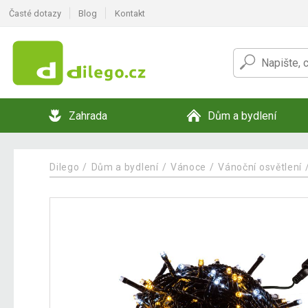
Časté dotazy
Blog
Kontakt
Zahrada
Dům a bydlení
Dilego
Dům a bydlení
Vánoce
Vánoční osvětlení