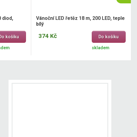
 diod,
Vánoční LED řetěz 18 m, 200 LED, teple
bílý
374 Kč
Do košíku
Do košíku
adem
skladem