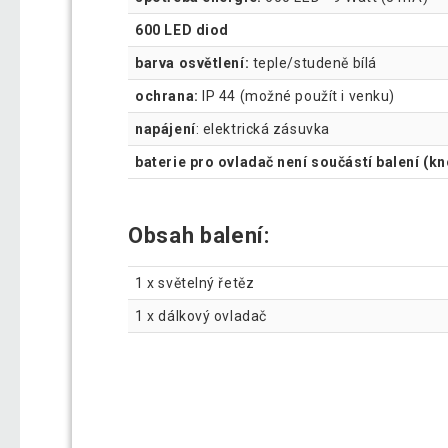
600 LED diod
barva osvětlení:
teple/studeně bílá
ochrana:
IP 44 (možné použít i venku)
napájení
: elektrická zásuvka
baterie pro ovladač není součástí balení (k
Obsah balení:
1 x světelný řetěz
1 x dálkový ovladač