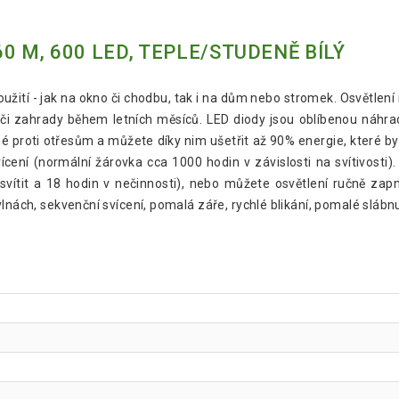
0 M, 600 LED, TEPLE/STUDENĚ BÍLÝ
použití - jak na okno či chodbu, tak i na dům nebo stromek. Osvětle
 či zahrady během letních měsíců. LED diody jsou oblíbenou náhrad
é proti otřesům a můžete díky nim ušetřit až 90% energie, které bys
cení (normální žárovka cca 1000 hodin v závislosti na svítivosti)
svítit a 18 hodin v nečinnosti), nebo můžete osvětlení ručně zap
nách, sekvenční svícení, pomalá záře, rychlé blikání, pomalé slábnutí,