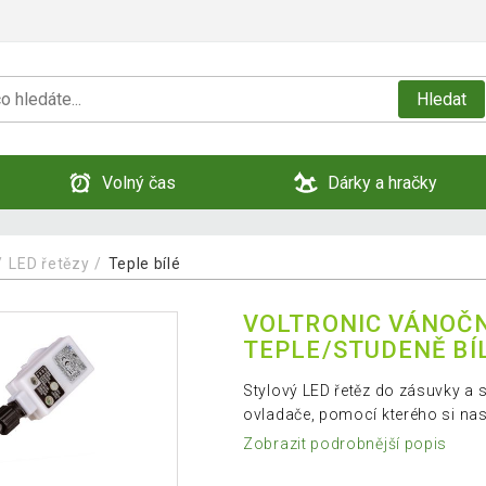
Hledat
Volný čas
Dárky a hračky
LED řetězy
Teple bílé
VOLTRONIC VÁNOČNÍ
TEPLE/STUDENĚ BÍ
Stylový LED řetěz do zásuvky a
ovladače, pomocí kterého si nast
Zobrazit podrobnější popis