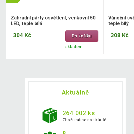
Zahradní párty osvětlení, venkovní 50
Vánoční svě
LED, teple bílá
teple bílý
304 Kč
308 Kč
Do košíku
skladem
Aktuálně
264 002 ks
Zboží máme na skladě
8