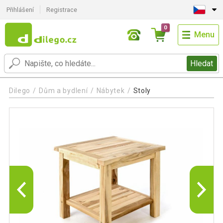
Přihlášení
Registrace
0
Menu
Hledat
Dilego
Dům a bydlení
Nábytek
Stoly