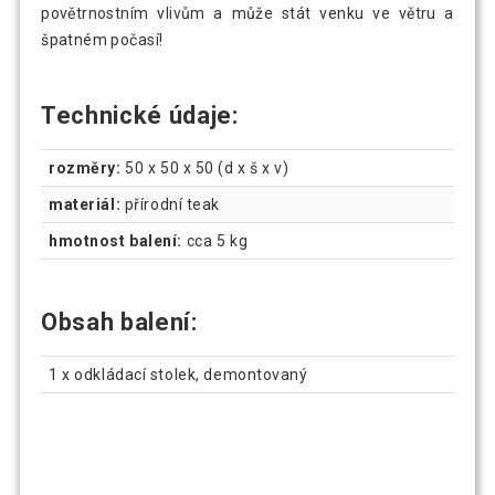
povětrnostním vlivům a může stát venku ve větru a
špatném počasí!
Technické údaje:
rozměry:
50 x 50 x 50 (d x š x v)
materiál:
přírodní teak
hmotnost balení:
cca 5 kg
Obsah balení:
1 x odkládací stolek, demontovaný