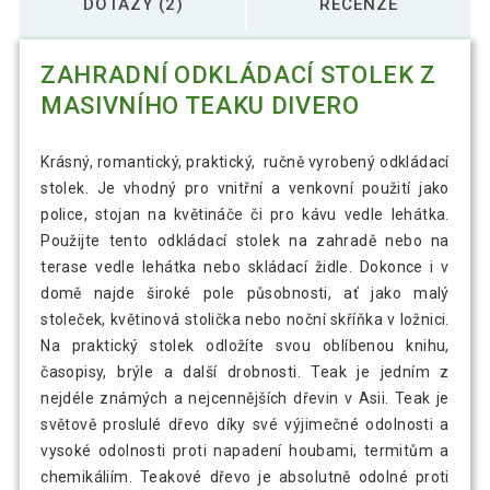
DOTAZY (2)
RECENZE
ZAHRADNÍ ODKLÁDACÍ STOLEK Z
MASIVNÍHO TEAKU DIVERO
Krásný, romantický, praktický, ručně vyrobený odkládací
stolek. Je vhodný pro vnitřní a venkovní použití jako
police, stojan na květináče či pro kávu vedle lehátka.
Použijte tento odkládací stolek na zahradě nebo na
terase vedle lehátka nebo skládací židle. Dokonce i v
domě najde široké pole působnosti, ať jako malý
stoleček, květinová stolička nebo noční skříňka v ložnici.
Na praktický stolek odložíte svou oblíbenou knihu,
časopisy, brýle a další drobnosti. Teak je jedním z
nejdéle známých a nejcennějších dřevin v Asii. Teak je
světově proslulé dřevo díky své výjimečné odolnosti a
vysoké odolnosti proti napadení houbami, termitům a
chemikáliím. Teakové dřevo je absolutně odolné proti