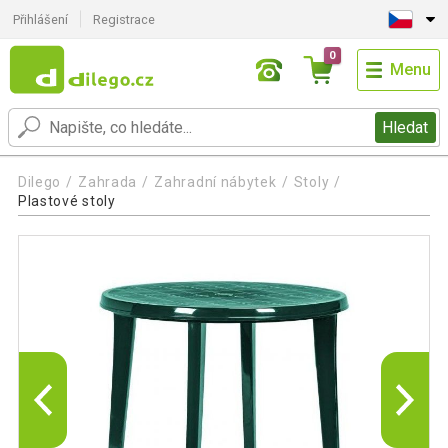
Přihlášení
Registrace
0
Menu
Hledat
Dilego
Zahrada
Zahradní nábytek
Stoly
Plastové stoly