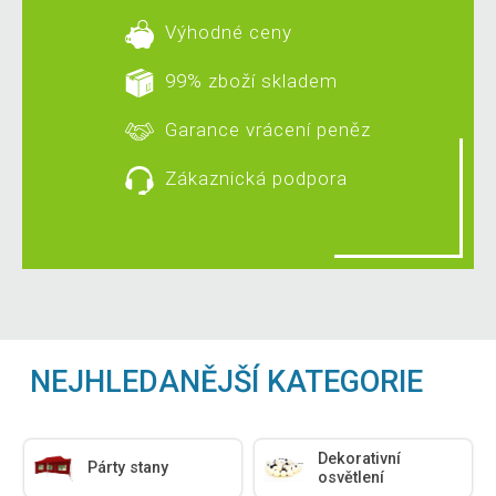
Výhodné ceny
99% zboží skladem
Garance vrácení peněz
Zákaznická podpora
NEJHLEDANĚJŠÍ KATEGORIE
Dekorativní
Párty stany
osvětlení