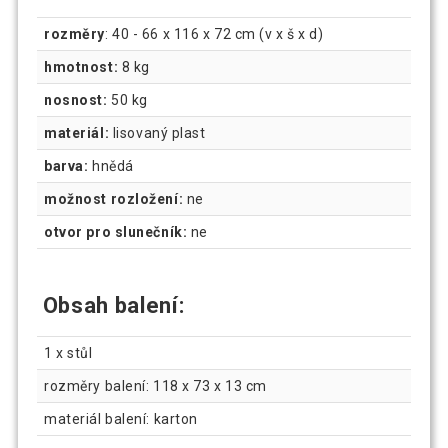
rozměry
: 40 - 66 x 116 x 72 cm (v x š x d)
hmotnost:
8 kg
nosnost:
50 kg
materiál:
lisovaný plast
barva:
hnědá
možnost rozložení:
ne
otvor pro slunečník:
ne
Obsah balení:
1 x stůl
rozměry balení: 118 x 73 x 13 cm
materiál balení: karton