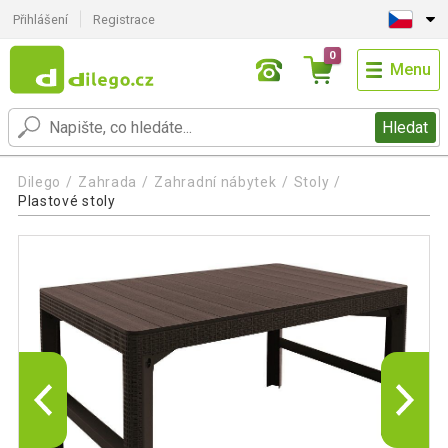
Přihlášení
Registrace
0
Menu
Hledat
Dilego
Zahrada
Zahradní nábytek
Stoly
Plastové stoly