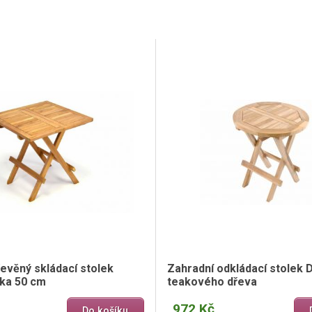
evěný skládací stolek
Zahradní odkládací stolek 
ka 50 cm
teakového dřeva
972 Kč
Do košíku