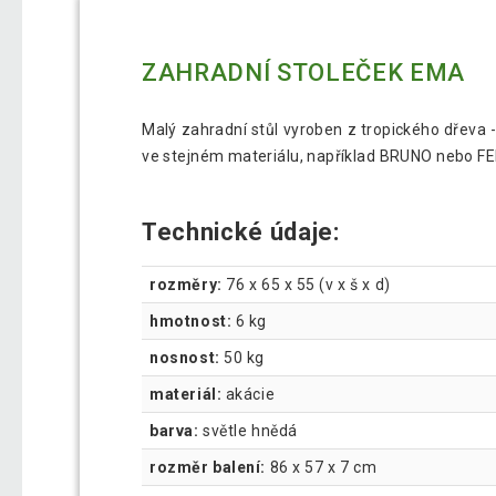
ZAHRADNÍ STOLEČEK EMA
Malý zahradní stůl vyroben z tropického dřeva 
ve stejném materiálu, například BRUNO nebo FELI
Technické údaje:
rozměry:
76 x 65 x 55 (v x š x d)
hmotnost:
6 kg
nosnost:
50 kg
materiál:
akácie
barva:
světle hnědá
rozměr balení:
86 x 57 x 7 cm