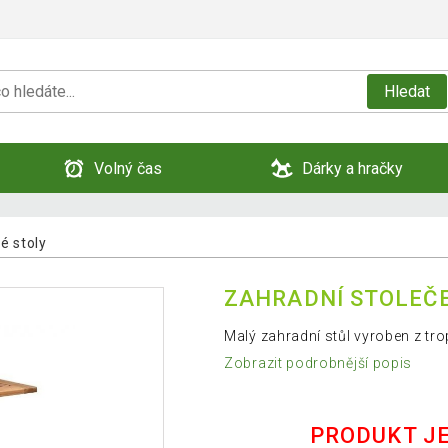
Hledat
Volný čas
Dárky a hračky
é stoly
ZAHRADNÍ STOLEČ
Malý zahradní stůl vyroben z trop
Zobrazit podrobnější popis
PRODUKT J