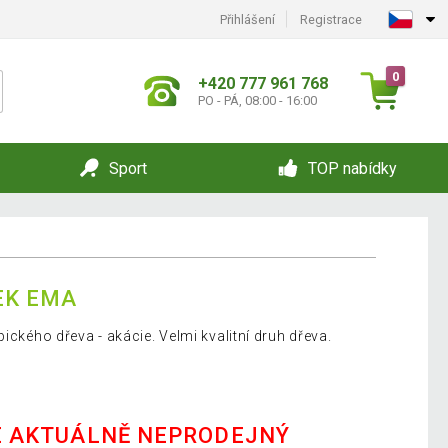
Přihlášení
Registrace
0
+420 777 961 768
PO - PÁ, 08:00 - 16:00
Sport
TOP nabídky
EK EMA
ického dřeva - akácie. Velmi kvalitní druh dřeva.
E AKTUÁLNĚ NEPRODEJNÝ