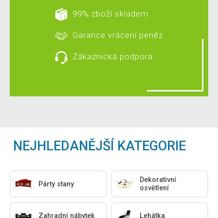
99% zboží skladem
Garance vrácení peněz
Zákaznická podpora
NEJHLEDANĚJŠÍ KATEGORIE
Dekorativní
Párty stany
osvětlení
Zahradní nábytek
Lehátka