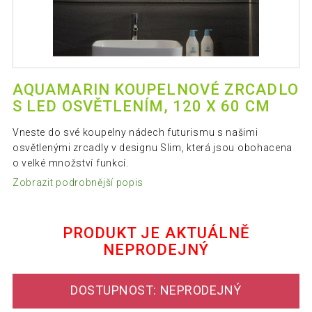
AQUAMARIN KOUPELNOVÉ ZRCADLO
S LED OSVĚTLENÍM, 120 X 60 CM
Vneste do své koupelny nádech futurismu s našimi
osvětlenými zrcadly v designu Slim, která jsou obohacena
o velké množství funkcí.
Zobrazit podrobnější popis
PRODUKT JE AKTUÁLNĚ
NEPRODEJNÝ
DOSTUPNOST: NEPRODEJNÝ