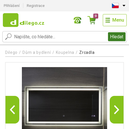
Přihlášení
Registrace
0
Menu
Hledat
Dilego
Dům a bydlení
Koupelna
Zrcadla