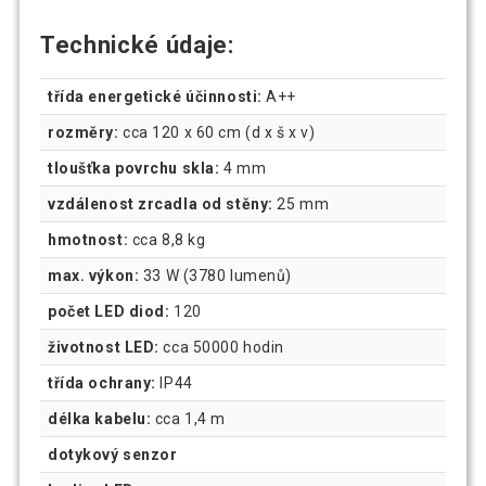
Technické údaje:
třída energetické účinnosti:
A++
rozměry:
cca 120 x 60 cm (d x š x v)
tloušťka povrchu skla:
4 mm
vzdálenost zrcadla od stěny:
25 mm
hmotnost:
cca 8,8 kg
max. výkon:
33 W (3780 lumenů)
počet LED diod:
120
životnost LED:
cca 50000 hodin
třída ochrany:
IP44
délka kabelu:
cca 1,4 m
dotykový senzor