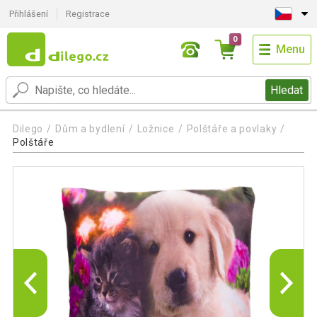
Přihlášení
Registrace
0
Menu
Hledat
Dilego
Dům a bydlení
Ložnice
Polštáře a povlaky
Polštáře