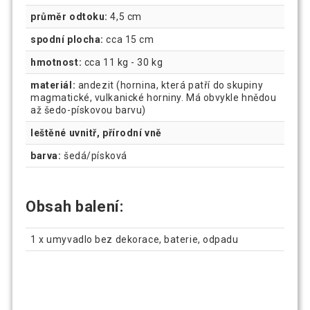
průměr odtoku:
4,5 cm
spodní plocha:
cca 15 cm
hmotnost:
cca 11 kg - 30 kg
materiál:
andezit (hornina, která patří do skupiny
magmatické, vulkanické horniny. Má obvykle hnědou
až šedo-pískovou barvu)
leštěné uvnitř, přírodní vně
barva:
šedá/písková
Obsah balení:
1 x umyvadlo bez dekorace, baterie, odpadu