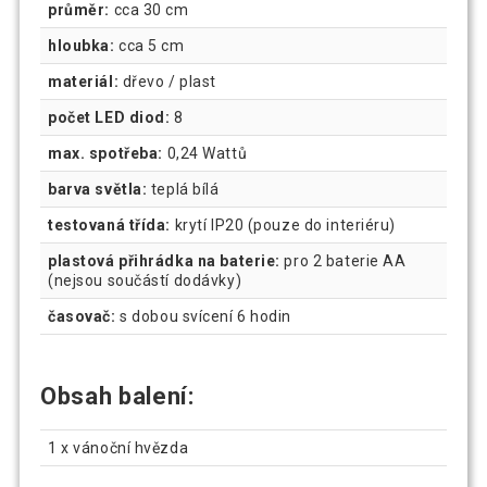
průměr:
cca 30 cm
hloubka:
cca 5 cm
materiál:
dřevo / plast
počet LED diod:
8
max.
spotřeba:
0,24 Wattů
barva světla:
teplá bílá
testovaná třída:
krytí IP20 (pouze do interiéru)
plastová přihrádka na baterie:
pro 2 baterie AA
(nejsou součástí dodávky)
časovač:
s dobou svícení 6 hodin
Obsah balení:
1 x vánoční hvězda