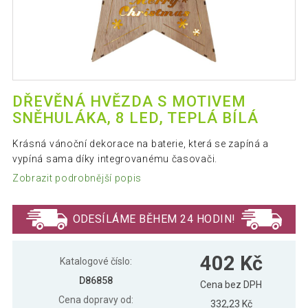
DŘEVĚNÁ HVĚZDA S MOTIVEM
SNĚHULÁKA, 8 LED, TEPLÁ BÍLÁ
Krásná vánoční dekorace na baterie, která se zapíná a
vypíná sama díky integrovanému časovači.
Zobrazit podrobnější popis
ODESÍLÁME BĚHEM 24 HODIN!
402 Kč
Katalogové číslo:
D86858
Cena bez DPH
Cena dopravy od:
332,23 Kč