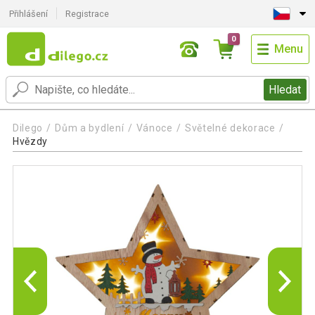
Přihlášení
Registrace
0
Menu
Hledat
Dilego
Dům a bydlení
Vánoce
Světelné dekorace
Hvězdy