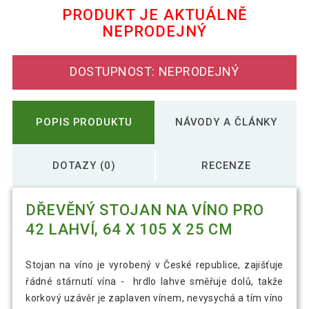
PRODUKT JE AKTUÁLNĚ
NEPRODEJNÝ
Dřevěný stojan na víno 16 lahví 44×60×25
716 Kč
cm, česká výroba
DOSTUPNOST: NEPRODEJNÝ
Dřevěný stojan na víno 20 lahví 44×75×25
879 Kč
cm, česká výroba
POPIS PRODUKTU
NÁVODY A ČLÁNKY
Dřevěný stojan na víno 24 lahví
1 116 Kč
44×90×25 cm, česká výroba
DOTAZY (0)
RECENZE
Dřevěný stojan na víno 30 lahví
DŘEVĚNÝ STOJAN NA VÍNO PRO
1 342 Kč
64×75×25 cm, česká výroba
42 LAHVÍ, 64 X 105 X 25 CM
Dřevěný stojan na víno pro 36 lahví, 64
1 524 Kč
Stojan na víno je vyrobený v České republice, zajišťuje
x 90 x 25 cm
řádné stárnutí vína - hrdlo lahve směřuje dolů, takže
korkový uzávěr je zaplaven vínem, nevysychá a tím víno