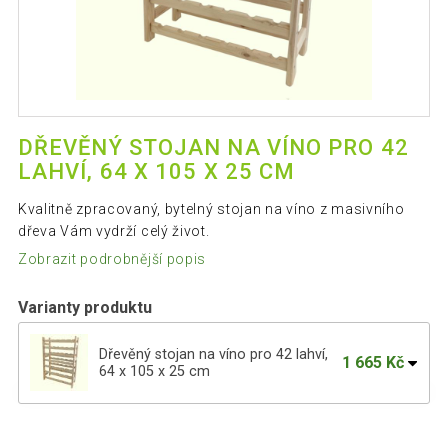
DŘEVĚNÝ STOJAN NA VÍNO PRO 42
LAHVÍ, 64 X 105 X 25 CM
Kvalitně zpracovaný, bytelný stojan na víno z masivního
dřeva Vám vydrží celý život.
Zobrazit podrobnější popis
Varianty produktu
Dřevěný stojan na víno pro 42 lahví,
1 665 Kč
64 x 105 x 25 cm
Dřevěný stojan na víno 12 lahví 44×45×25
584 Kč
cm, česká výroba