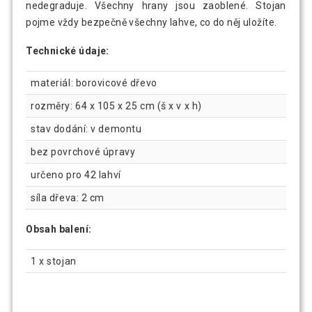
Dřevěný stojan na víno pro 48 lahví, 64
nedegraduje. Všechny hrany jsou zaoblené. Stojan
1 964 Kč
x 120 x 25 cm
pojme vždy bezpečně všechny lahve, co do něj uložíte.
Technické údaje:
materiál: borovicové dřevo
rozměry: 64 x 105 x 25 cm (š x v x h)
stav dodání: v demontu
bez povrchové úpravy
určeno pro 42 lahví
síla dřeva: 2 cm
Obsah balení:
1 x stojan