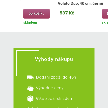
Volato Duo, 40 cm, černé
537 Kč
Do košíku
skladem
skl
Výhody nákupu
Dodání zboží do 48h
Výhodné ceny
99% zboží skladem