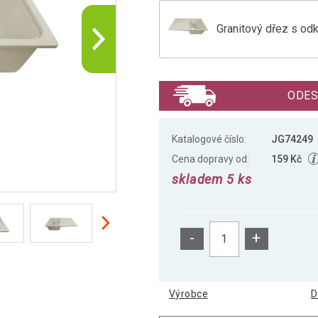
Granitový dřez s o
Granitový dřez s od
ODES
Granitový dřez s od
Katalogové číslo:
JG74249
Cena dopravy od:
159 Kč
skladem 5 ks
Granitový dřez s od
-
+
Výrobce
D