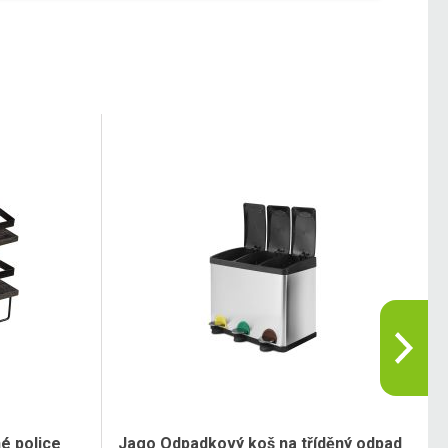
é police
Jago Odpadkový koš na tříděný odpad