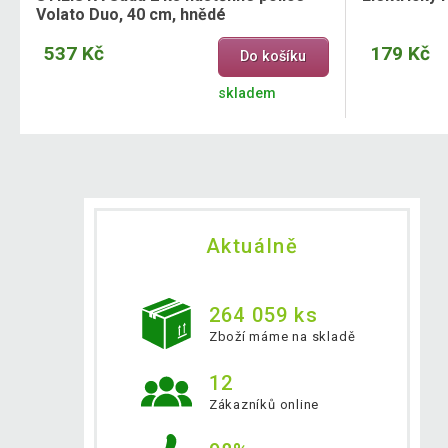
Volato Duo, 40 cm, hnědé
537 Kč
179 Kč
Do košíku
skladem
Aktuálně
264 059 ks
Zboží máme na skladě
12
Zákazníků online