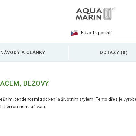
Návod k použití
NÁVODY A ČLÁNKY
DOTAZY (0)
VAČEM, BÉŽOVÝ
 dnešními tendencemi zdobení a životním stylem. Tento dřez je vyro
et příjemného užívání.