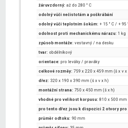
žáruvzdorný:
až do 280 ° C
odolný vůči nečistotám a poškrábání
odolný vůči teplotním šokům:
+ 15 ° C / + 95
odolnost proti mechanickému nárazu:
1 kg
způsob montáže:
vestavný / na desku
tvar:
obdélníkový
orientace:
pro leváky / praváky
celkové rozměy:
759 x 220 x 459 mm (š x v x
dřez:
320 x 190 x 390 mm (š x v x h)
montážní strana:
750 x 450 mm (š x h)
vhodné pro velikost korpusu:
810 x 500 mm (
pro tento dřez jsou k dispozici 2 otvory pro 
průměr odtoku:
90 mm
průměr sifonu:
35 mm