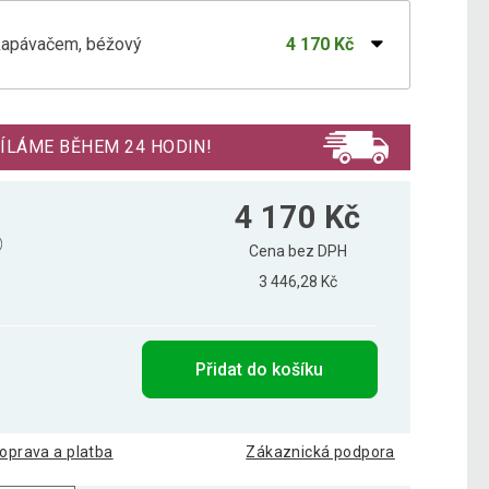
dkapávačem, béžový
4 170 Kč
kapávačem, bílý, 76 x 46 cm
5 046 Kč
ÍLÁME BĚHEM 24 HODIN!
kapávačem, černý, 76 x 46 cm
4 486 Kč
4 170 Kč
Cena bez DPH
3 446,28 Kč
kapávačem, šedý, 76 x 46 cm
3 926 Kč
Přidat do košíku
oprava a platba
Zákaznická podpora