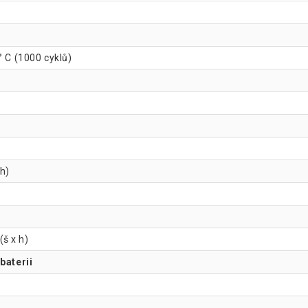
 ° C (1000 cyklů)
 h)
š x h)
baterii