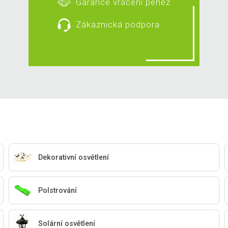
Garance vrácení peněz
Zákaznická podpora
Dekorativní osvětlení
Polstrování
Solární osvětlení