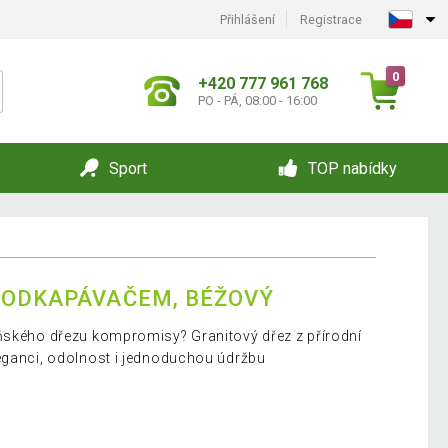
Přihlášení
Registrace
0
+420 777 961 768
PO - PÁ, 08:00 - 16:00
Sport
TOP nabídky
 ODKAPÁVAČEM, BÉŽOVÝ
yňského dřezu kompromisy? Granitový dřez z přírodní
eganci, odolnost i jednoduchou údržbu