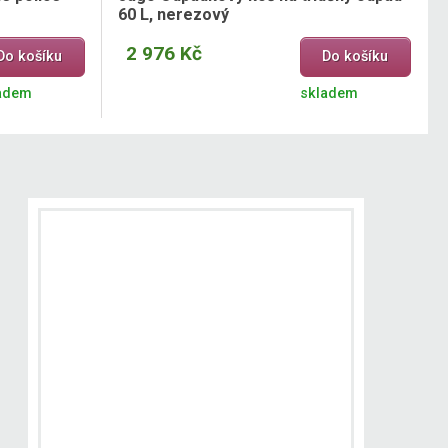
60 L, nerezový
2 976 Kč
Do košíku
Do košíku
adem
skladem