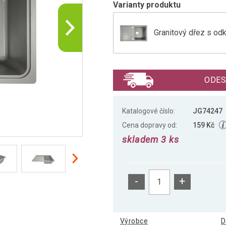
Varianty produktu
Granitový dřez s od
Granitový dřez s o
ODES
Granitový dřez s od
Katalogové číslo:
JG74247
Cena dopravy od:
159 Kč
skladem 3 ks
Granitový dřez s od
-
+
Výrobce
D