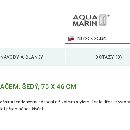
Návod k použití
NÁVODY A ČLÁNKY
DOTAZY (0)
ČEM, ŠEDÝ, 76 X 46 CM
 dnešními tendencemi zdobení a životním stylem. Tento dřez je vyro
et příjemného užívání.