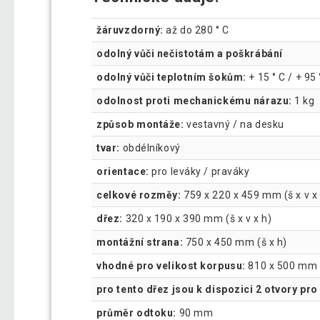
žáruvzdorný:
až do 280 ° C
odolný vůči nečistotám a poškrábání
odolný vůči teplotním šokům:
+ 15 ° C / + 95
odolnost proti mechanickému nárazu:
1 kg
způsob montáže:
vestavný / na desku
tvar:
obdélníkový
orientace:
pro leváky / praváky
celkové rozměy:
759 x 220 x 459 mm (š x v x
dřez:
320 x 190 x 390 mm (š x v x h)
montážní strana:
750 x 450 mm (š x h)
vhodné pro velikost korpusu:
810 x 500 mm (
pro tento dřez jsou k dispozici 2 otvory pro 
průměr odtoku:
90 mm