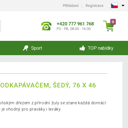
Přihlášení
Registrace
0
+420 777 961 768
PO - PÁ, 08:00 - 16:00
Sport
TOP nabídky
ODKAPÁVAČEM, ŠEDÝ, 76 X 46
yňským dřezem z přírodní žuly se stane každá domácí
 je vhodný pro praváky i leváky.