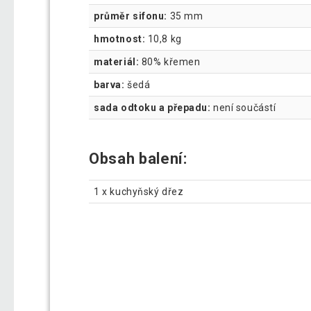
průměr sifonu:
35 mm
hmotnost:
10,8 kg
materiál:
80% křemen
barva:
šedá
sada odtoku a přepadu:
není součástí
Obsah balení:
1 x kuchyňský dřez