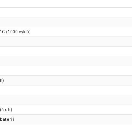
 ° C (1000 cyklů)
 h)
š x h)
baterii