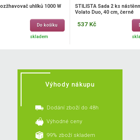
 rozžhavovač uhlíků 1000 W
STILISTA Sada 2 ks nástěnn
Volato Duo, 40 cm, černé
537 Kč
Do košíku
skladem
skl
Výhody nákupu
Dodání zboží do 48h
Výhodné ceny
99% zboží skladem