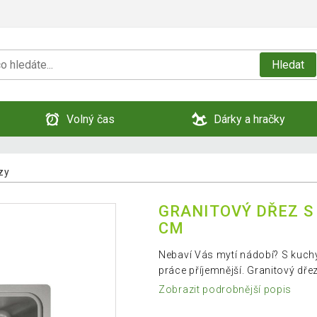
Hledat
Volný čas
Dárky a hračky
zy
GRANITOVÝ DŘEZ S 
CM
Nebaví Vás mytí nádobí? S kuch
práce příjemnější. Granitový dřez
Zobrazit podrobnější popis