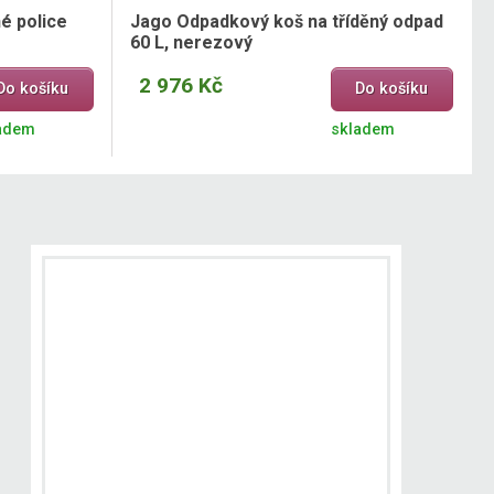
é police
Jago Odpadkový koš na tříděný odpad
60 L, nerezový
2 976 Kč
Do košíku
Do košíku
adem
skladem