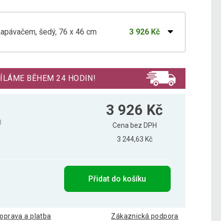
kapávačem, šedý, 76 x 46 cm
3 926 Kč
dkapávačem, béžový
4 170 Kč
ÍLÁME BĚHEM 24 HODIN!
kapávačem, bílý, 76 x 46 cm
5 046 Kč
3 926 Kč
Cena bez DPH
3 244,63 Kč
kapávačem, černý, 76 x 46 cm
4 486 Kč
Přidat do košíku
oprava a platba
Zákaznická podpora