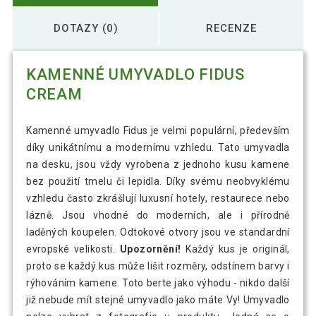
DOTAZY (0)
RECENZE
KAMENNÉ UMYVADLO FIDUS
CREAM
Kamenné umyvadlo Fidus je velmi populární, především
díky unikátnímu a modernímu vzhledu. Tato umyvadla
na desku, jsou vždy vyrobena z jednoho kusu kamene
bez použití tmelu či lepidla. Díky svému neobvyklému
vzhledu často zkrášlují luxusní hotely, restaurece nebo
lázně. Jsou vhodné do moderních, ale i přírodně
laděných koupelen. Odtokové otvory jsou ve standardní
evropské velikosti.
Upozornění!
Každý kus je originál,
proto se každý kus může lišit rozměry, odstínem barvy i
rýhováním kamene. Toto berte jako výhodu - nikdo další
již nebude mít stejné umyvadlo jako máte Vy! Umyvadlo