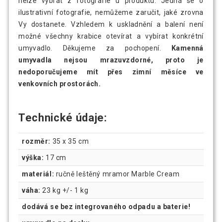
nelze vybrat z fotografie u produktu. Jedná se o
ilustrativní fotografie, nemůžeme zaručit, jaké zrovna
Vy dostanete. Vzhledem k uskladnění a balení není
možné všechny krabice otevírat a vybírat konkrétní
umyvadlo. Děkujeme za pochopení.
Kamenná
umyvadla nejsou mrazuvzdorné, proto je
nedoporučujeme mít přes zimní měsíce ve
venkovních prostorách.
Technické údaje:
rozměr:
35 x 35 cm
výška:
17 cm
materiál:
ručně leštěný mramor Marble Cream
váha:
23 kg +/- 1 kg
dodává se bez integrovaného odpadu a baterie!