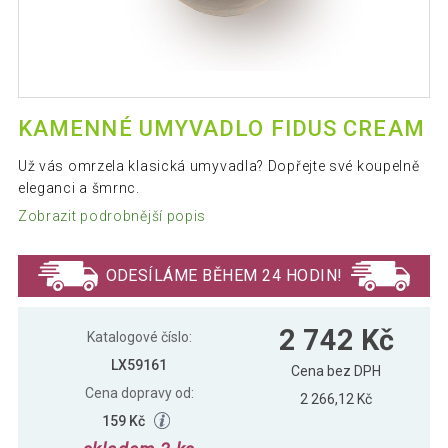
KAMENNÉ UMYVADLO FIDUS CREAM
Už vás omrzela klasická umyvadla? Dopřejte své koupelně
eleganci a šmrnc.
Zobrazit podrobnější popis
ODESÍLÁME BĚHEM 24 HODIN!
2 742 Kč
Katalogové číslo:
LX59161
Cena bez DPH
Cena dopravy od:
2 266,12 Kč
159 Kč