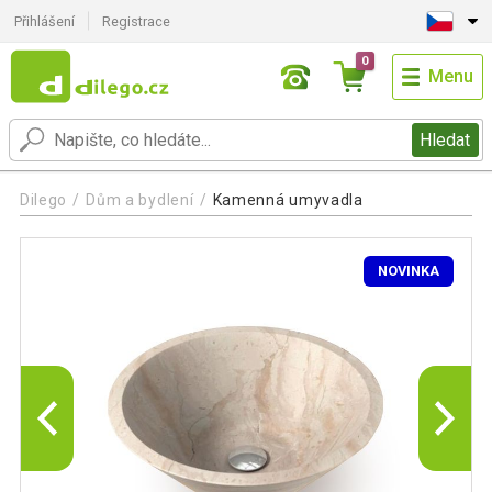
Přihlášení
Registrace
0
Menu
Hledat
Dilego
Dům a bydlení
Kamenná umyvadla
NOVINKA