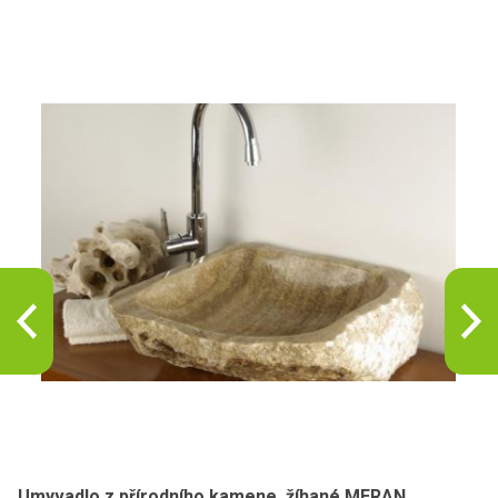
Umyvadlo z přírodního kamene, žíhané MERAN