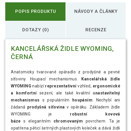
POPIS PRODUKTU
NÁVODY A ČLÁNKY
DOTAZY (0)
RECENZE
KANCELÁŘSKÁ ŽIDLE WYOMING,
ČERNÁ
Anatomicky tvarované opěradlo z prodyšné a pevné
síťoviny. Houpací mechanismus.
Kancelářská židle
WYOMING
nabízí
reprezentativní
vzhled,
ergonomické
a komfortní
sezení, ale také kvalitní a
nastavitelný
mechanismus
s populárním
houpáním
. Nechybí ani
žádaná
prodyšná síťovina
v opěráku. Základem židle
WYOMING je
robustní kovová
báze
s elegantním
chromovaným
povrchem. Ta je
opatřena pěticí šetrných plastových koleček a dává židli