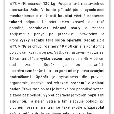
WYOMING nosnost
120 kg
. Podpírá také nastavitelnou
mechaniku židle. V tomto případě jde o
synchronní
mechanismus
s možností
houpání
včetně
nastavení
tuhosti
odporu. Houpání nejen zabaví, ale také
pomáhá
protahovat zádové svaly
a značně
zpříjemňuje pohyb po pracovišti. Stavitelný je
krom
výšky sedáku
také
sklon opěráku
.
Sedák
židle
WYOMING se chlubí
rozměry 49 × 50 cm
a je komfortně
polstrován kvalitní pěnou. Výškové nastavení v rozmezí
10 cm umožňuje
výšku sezení
upravit na 45 – 55 cm
nad zemí. Sedák je po stranách
doplněn
rozměrnými
a
ergonomicky tvarovanými
područkami
.
Opěrák
je vytvarován dle pravidel
ergonomie, nechybí ani výrazné
prohnutí v oblasti
beder
. Právě tato oblast je kritická pro pohodlné sezení
a záda bez bolesti.
Výplet
opěradla je tvořen
populární
síťovinou
. Ta nejen
větrá
a tím zlepšuje pohodlí při
dlouhém sezení, ale umí se také skvěle
přizpůsobit
vašim zádům
. Proto zaručeně nebude nikde tlačit.