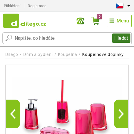
Přihlášení
Registrace
0
Menu
Hledat
Dilego
Dům a bydlení
Koupelna
Koupelnové doplňky