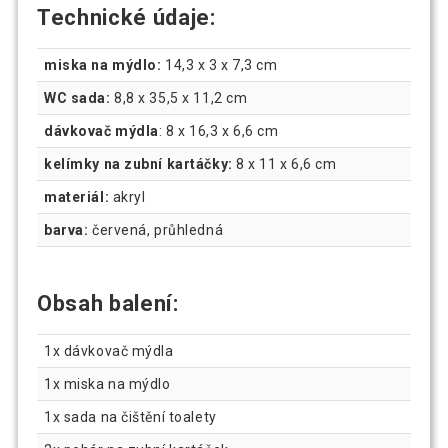
Technické údaje:
miska na mýdlo:
14,3 x 3 x 7,3 cm
WC sada:
8,8 x 35,5 x 11,2 cm
dávkovač mýdla
: 8 x 16,3 x 6,6 cm
kelímky na zubní kartáčky:
8 x 11 x 6,6 cm
materiál:
akryl
barva:
červená, průhledná
Obsah balení:
1x dávkovač mýdla
1x miska na mýdlo
1x sada na čištění toalety