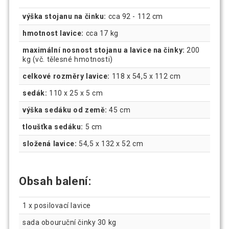
výška stojanu na činku:
cca 92 - 112 cm
hmotnost lavice:
cca 17 kg
maximální nosnost stojanu a lavice na činky:
200
kg (vč. tělesné hmotnosti)
celkové rozměry lavice:
118 x 54,5 x 112 cm
sedák:
110 x 25 x 5 cm
výška sedáku od země:
45 cm
tloušťka sedáku:
5 cm
složená lavice:
54,5 x 132 x 52 cm
Obsah balení:
1 x posilovací lavice
sada obouruční činky 30 kg