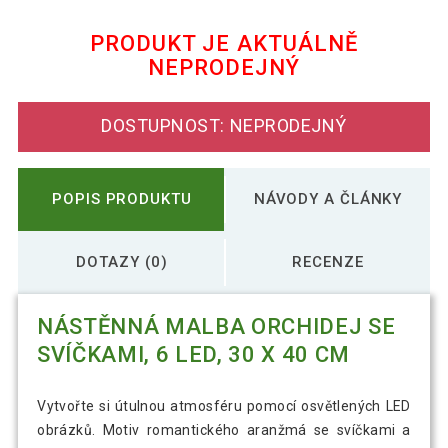
221 Kč
40 LED, 30 x 40 cm
PRODUKT JE AKTUÁLNĚ
NEPRODEJNÝ
Nástěnná malba slunce za oknem, 1 LED,
170 Kč
30 x 40 cm
DOSTUPNOST: NEPRODEJNÝ
170 Kč
Nástěnná malba víno, 2 LED, 30 x 40 cm
POPIS PRODUKTU
NÁVODY A ČLÁNKY
DOTAZY (0)
RECENZE
NÁSTĚNNÁ MALBA ORCHIDEJ SE
SVÍČKAMI, 6 LED, 30 X 40 CM
Vytvořte si útulnou atmosféru pomocí osvětlených LED
obrázků. Motiv romantického aranžmá se svíčkami a