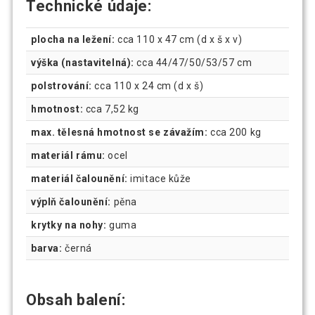
Technické údaje:
plocha na ležení:
cca 110 x 47 cm (d x š x v)
výška (nastavitelná):
cca 44/47/50/53/57 cm
polstrování:
cca 110 x 24 cm (d x š)
hmotnost:
cca 7,52 kg
max. tělesná hmotnost se závažím:
cca 200 kg
materiál rámu:
ocel
materiál čalounění:
imitace kůže
výplň čalounění:
pěna
krytky na nohy:
guma
barva:
černá
Obsah balení: