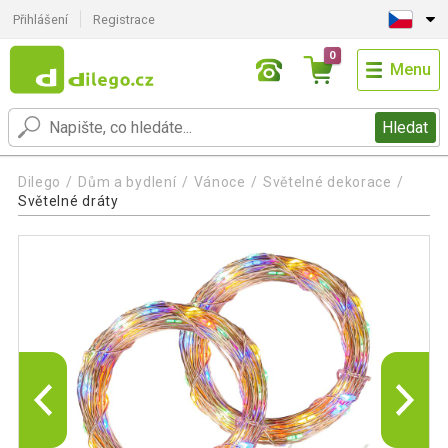
Přihlášení
Registrace
0
Menu
Hledat
Dilego
Dům a bydlení
Vánoce
Světelné dekorace
Světelné dráty