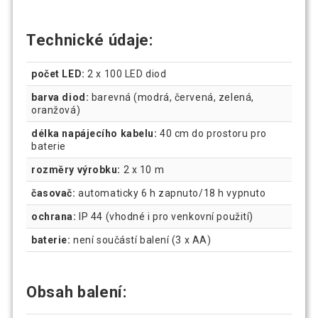
Technické údaje:
počet LED:
2 x 100 LED diod
barva diod:
barevná (modrá, červená, zelená,
oranžová)
délka napájecího kabelu:
40 cm do prostoru pro
baterie
rozměry výrobku:
2 x 10 m
časovač:
automaticky 6 h zapnuto/18 h vypnuto
ochrana:
IP 44 (vhodné i pro venkovní použití)
baterie:
není součástí balení (3 x AA)
Obsah balení: