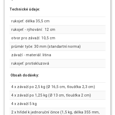
Technické údaje:
rukojeť: délka 35,5 cm
rukojeť - rýhování: 12 cm
otvor pro závaží: 10,5 cm
průměr tyče: 30 mm (standartní norma)
závaží - materiál: litina
rukojeť: protiskluzová
Obsah dodávky:
4 x závaží po 2,5 kg (Ø 16,5 cm, tloušťka 2,3 cm)
4 x závaží po 1,25 kg (Ø 13 cm, tloušťka 2 cm)
4 x závaží 5 kg
2 x hřídel k jednoruční čince (1,5 kg, délka 355 mm,