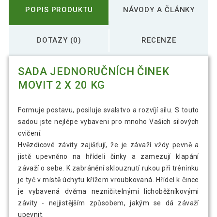
POPIS PRODUKTU
NÁVODY A ČLÁNKY
DOTAZY (0)
RECENZE
SADA JEDNORUČNÍCH ČINEK
MOVIT 2 X 20 KG
Formuje postavu, posiluje svalstvo a rozvíjí sílu. S touto
sadou jste nejlépe vybaveni pro mnoho Vašich silových
cvičení.
Hvězdicové závity zajišťují, že je závaží vždy pevně a
jistě upevněno na hřídeli činky a zamezují klapání
závaží o sebe. K zabránění sklouznutí rukou při tréninku
je tyč v místě úchytu křížem vroubkovaná. Hřídel k čince
je vybavená dvěma nezničitelnými lichoběžníkovými
závity - nejjistějším způsobem, jakým se dá závaží
upevnit.