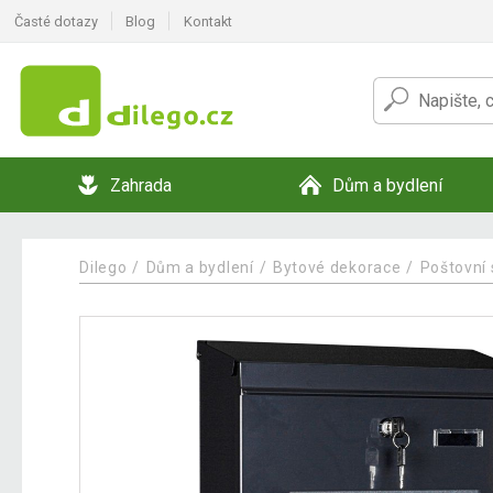
Časté dotazy
Blog
Kontakt
Zahrada
Dům a bydlení
Dilego
Dům a bydlení
Bytové dekorace
Poštovní