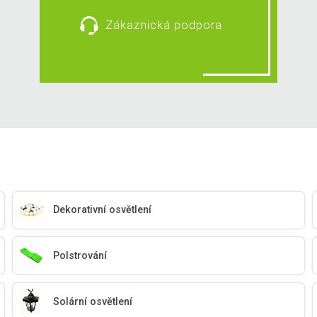
Zákaznická podpora
Dekorativní osvětlení
Polstrování
Solární osvětlení