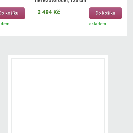
nerezová ocel, 126 cm
2 494 Kč
Do košíku
Do košíku
adem
skladem