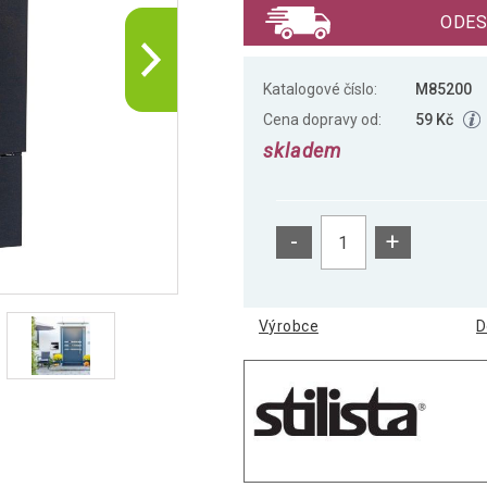
ODES
Katalogové číslo:
M85200
Cena dopravy od:
59 Kč
skladem
-
+
Výrobce
D