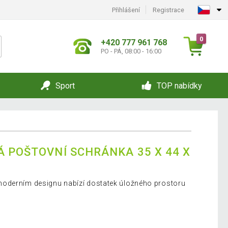
Přihlášení
Registrace
0
+420 777 961 768
PO - PÁ, 08:00 - 16:00
Sport
TOP nabídky
Á POŠTOVNÍ SCHRÁNKA 35 X 44 X
oderním designu nabízí dostatek úložného prostoru