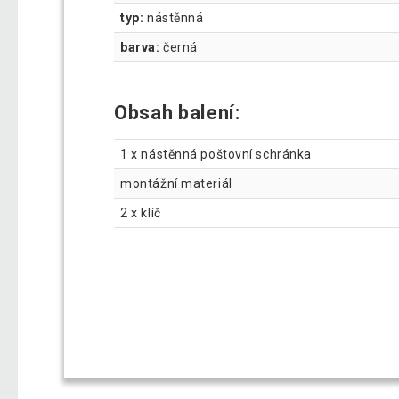
typ:
nástěnná
barva:
černá
Obsah balení:
1 x nástěnná poštovní schránka
montážní materiál
2 x klíč