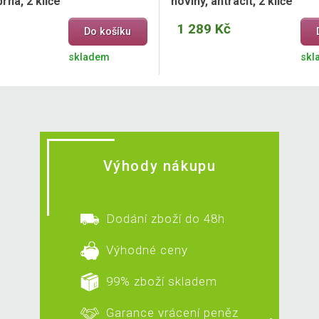
brná, 2 klíče
noviny, antracit, 2 klíče
1 289 Kč
Do košíku
skladem
skl
Výhody nákupu
Dodání zboží do 48h
Výhodné ceny
99% zboží skladem
Garance vrácení peněz