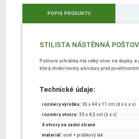
POPIS PRODUKTU
STILISTA NÁSTĚNNÁ POŠTOVN
Poštovní schránka má velký otvor na dopisy, a p
která chrání noviny a brožury před povětrnostním
Technické údaje:
rozměry výrobku:
35 x 44 x 11 cm (d x š x v)
rozměry otvoru:
33 x 4,5 cm (š x v)
4 otvory na zadní straně
materiál:
ocel + práškový lak