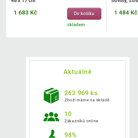
48 x 17 cm
noviny, stří
1 683 Kč
1 484 Kč
Do košíku
skladem
Aktuálně
263 969 ks
Zboží máme na skladě
10
Zákazníků online
98%