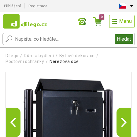
Přihlášení
Registrace
0
Menu
Hledat
Dilego
Dům a bydlení
Bytové dekorace
Poštovní schránky
Nerezová ocel