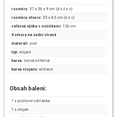
rozměry:
37 x 36 x 9 cm (d x š x v)
rozměry otvoru:
33 x 4,5 cm (š x v)
celková výška s nožičkami:
126 cm
4 otvory na zadní straně
materiál:
ocel
typ:
stojací
barva:
černá/stříbrná
barva stojanu:
antracit
Obsah balení:
1 x poštovní schránka
1 x stojan