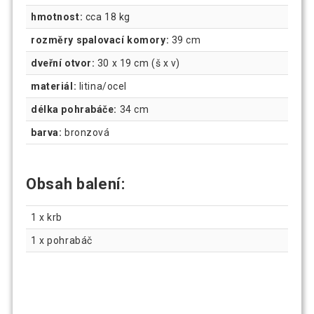
hmotnost:
cca 18 kg
rozměry spalovací komory:
39 cm
dveřní otvor:
30 x 19 cm (š x v)
materiál:
litina/ocel
délka pohrabáče:
34 cm
barva:
bronzová
Obsah balení:
1 x krb
1 x pohrabáč