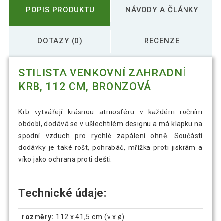
POPIS PRODUKTU
NÁVODY A ČLÁNKY
DOTAZY (0)
RECENZE
STILISTA VENKOVNÍ ZAHRADNÍ
KRB, 112 CM, BRONZOVÁ
Krb vytvářejí krásnou atmosféru v každém ročním
období, dodává se v ušlechtilém designu a má klapku na
spodní vzduch pro rychlé zapálení ohně. Součástí
dodávky je také rošt, pohrabáč, mřížka proti jiskrám a
víko jako ochrana proti dešti.
Technické údaje:
rozměry:
112 x 41,5 cm (v x ø)