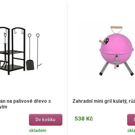
ojan na palivové dřevo s
Zahradní mini gril kulatý, r
tvím
538 Kč
Do košíku
skladem
skl