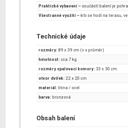
Praktické vybavení –
součástí balení je pohr
Všestranné využití –
krb se hodí na terasu, v
Technické údaje
rozměry:
89 x 39 cm (v x průměr)
hmotnost:
cca 7 kg
rozměry spalovací komory:
33 x 30 cm
otvor dvířek:
22 x 20 cm
materiál:
litina / ocel
barva:
bronzová
Obsah balení