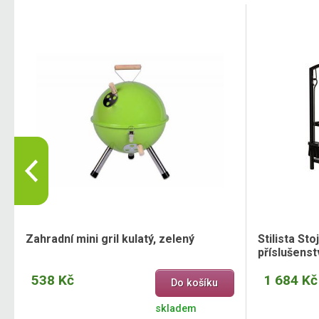
Zahradní mini gril kulatý, zelený
Stilista St
příslušens
538 Kč
1 684 Kč
Do košíku
skladem