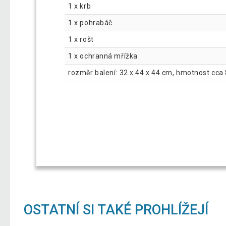
1 x krb
1 x pohrabáč
1 x rošt
1 x ochranná mřížka
rozměr balení: 32 x 44 x 44 cm, hmotnost cca 
OSTATNÍ SI TAKÉ PROHLÍŽEJÍ