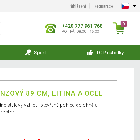
Přihlášení
Registrace
0
+420 777 961 768
PO - PÁ, 08:00 - 16:00
Sport
TOP nabídky
NZOVÝ 89 CM, LITINA A OCEL
bídne stylový vzhled, otevřený pohled do ohně a
prostor.