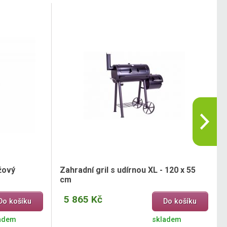
ůžový
Zahradní gril s udírnou XL - 120 x 55
cm
5 865 Kč
Do košíku
Do košíku
adem
skladem