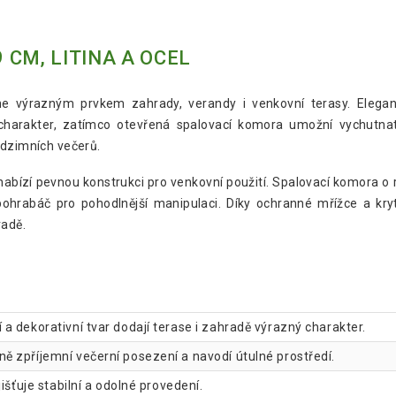
CM, LITINA A OCEL
 výrazným prvkem zahrady, verandy i venkovní terasy. Elegant
 charakter, zatímco otevřená spalovací komora umožní vychutnat
odzimních večerů.
e nabízí pevnou konstrukci pro venkovní použití. Spalovací komora 
pohrabáč pro pohodlnější manipulaci. Díky ochranné mřížce a kryt
radě.
a dekorativní tvar dodají terase i zahradě výrazný charakter.
ě zpříjemní večerní posezení a navodí útulné prostředí.
išťuje stabilní a odolné provedení.