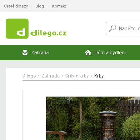
Časté dotazy
Blog
Kontakt
Zahrada
Dům a bydlení
Dilego
Zahrada
Grily a krby
Krby