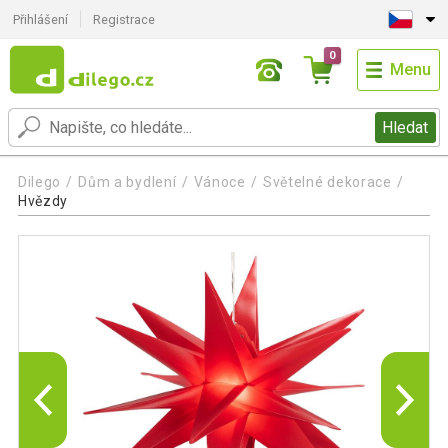
Přihlášení
Registrace
0
Menu
Hledat
Dilego
Dům a bydlení
Vánoce
Světelné dekorace
Hvězdy