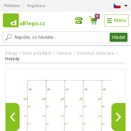
Přihlášení
Registrace
0
Menu
Hledat
Dilego
Dům a bydlení
Vánoce
Světelné dekorace
Hvězdy