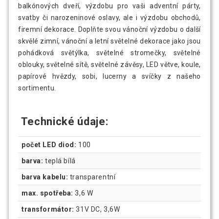
balkónových dveří, výzdobu pro vaši adventní párty,
svatby či narozeninové oslavy, ale i výzdobu obchodů,
firemní dekorace. Doplňte svou vánoční výzdobu o další
skvělé zimní, vánoční a letní světelné dekorace jako jsou
pohádková světýlka, světelné stromečky, světelné
oblouky, světelné sítě, světelné závěsy, LED větve, koule,
papírové hvězdy, sobi, lucerny a svíčky z našeho
sortimentu.
Technické údaje:
počet LED diod:
100
barva:
teplá bílá
barva kabelu:
transparentní
max. spotřeba:
3,6 W
transformátor:
31V DC, 3,6W