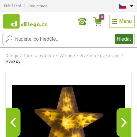
Přihlášení
Registrace
0
Menu
Hledat
Dilego
Dům a bydlení
Vánoce
Světelné dekorace
Hvězdy