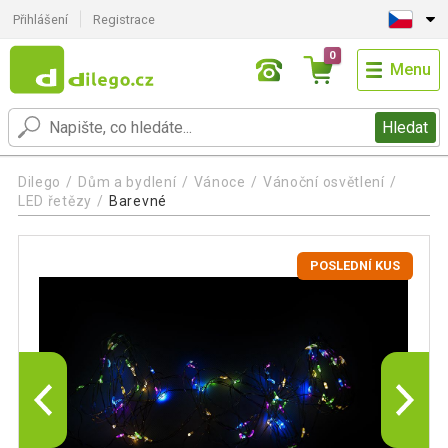
Přihlášení
Registrace
0
Menu
Hledat
Dilego
Dům a bydlení
Vánoce
Vánoční osvětlení
LED řetězy
Barevné
POSLEDNÍ KUS