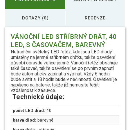
DOTAZY (0)
RECENZE
VÁNOČNÍ LED STŘÍBRNÝ DRÁT, 40
LED, S ČASOVAČEM, BAREVNÝ
Netradiční světelný LED řetěz, kde jsou LED diody
umístěny na jemné stříbrném drátku, takže osvětlení
působí opravdu velice jemně. Vánoční řetěz obsahuje
také časovač, takže osvětlení se po prvním zapnutí
bude automaticky zapínat a vypínat. Vždy 6 hodin
bude svítit a 18 hodin bude v nečinnosti. Osvětlení je
napájeno na baterie, takže již nemusíte řešit
vzdálenost k zásuvce.
Technické údaje:
počet LED diod:
40
barva diod:
barevné
barva drátu:
stříbrný