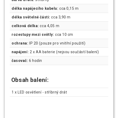
délka napájecího kabelu:
cca 0,15 m
délka světelné části:
cca 3,90 m
celková délka:
cca 4,05 m
rozestupy mezi světly:
cca 10 cm
ochrana:
IP 20 (pouze pro vnitřní použití)
napájení:
2 x AA baterie (nejsou součástí balení)
časovač:
6 hodin
Obsah balení:
1 x LED osvětlení - stříbrný drát