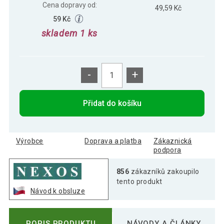
Cena dopravy od:
49,59 Kč
59 Kč
skladem 1 ks
-
+
Přidat do košíku
Výrobce
Doprava a platba
Zákaznická
podpora
856
zákazníků zakoupilo
tento produkt
Návod k obsluze
POPIS PRODUKTU
NÁVODY A ČLÁNKY