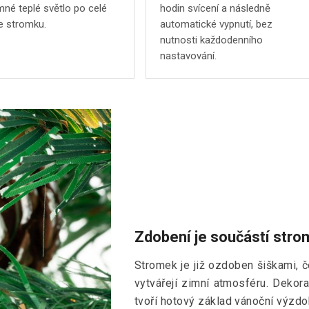
mné teplé světlo po celé
hodin svícení a následně
e stromku.
automatické vypnutí, bez
nutnosti každodenního
nastavování.
Zdobení je součástí str
Stromek je již ozdoben šiškami, č
vytvářejí zimní atmosféru. Dekor
tvoří hotový základ vánoční výzdo