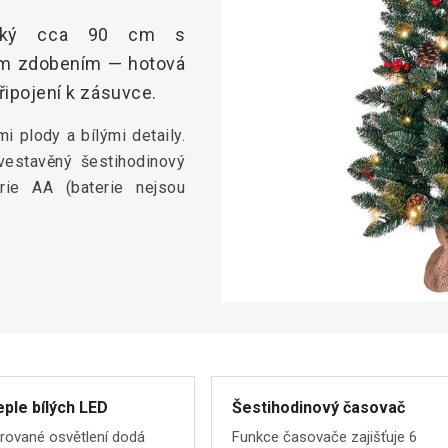
soký cca 90 cm s
ím zdobením — hotová
řipojení k zásuvce.
i plody a bílými detaily.
estavěný šestihodinový
erie AA (baterie nejsou
eple bílých LED
Šestihodinový časovač
grované osvětlení dodá
Funkce časovače zajišťuje 6