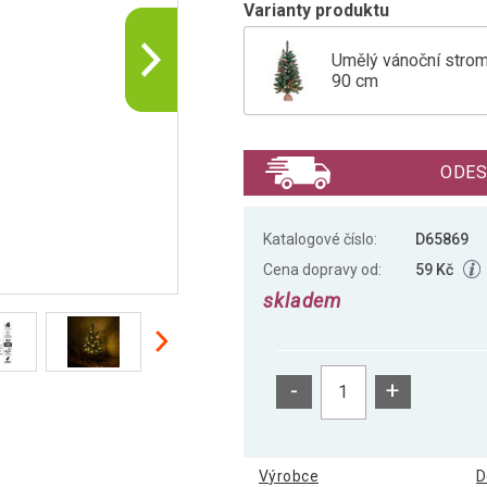
Varianty produktu
Umělý vánoční stro
90 cm
Vánoční stromek s o
ODES
Vánoční stromek s o
Katalogové číslo:
D65869
Cena dopravy od:
59 Kč
skladem
-
+
Výrobce
D