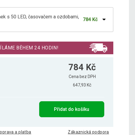
mek s 50 LED, časovačem a ozdobami,
784 Kč
světlením 60 cm, 30 LED
500 Kč
ÍLÁME BĚHEM 24 HODIN!
světlením 45 x 26 cm, 20 LED
375 Kč
784 Kč
Cena bez DPH
647,93 Kč
Přidat do košíku
oprava a platba
Zákaznická podpora