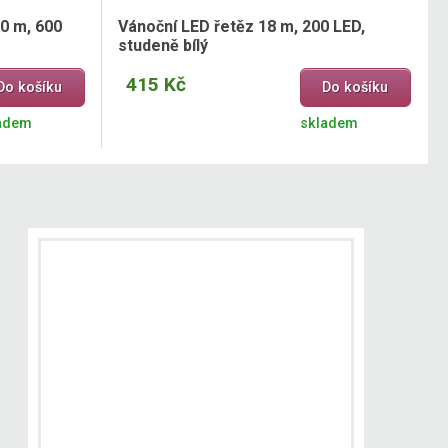
0 m, 600
Vánoční LED řetěz 18 m, 200 LED,
studeně bílý
415 Kč
Do košíku
Do košíku
adem
skladem