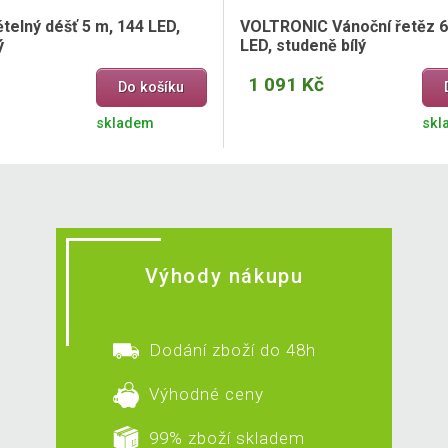
telný déšť 5 m, 144 LED,
VOLTRONIC Vánoční řetěz 6
ý
LED, studeně bílý
1 091 Kč
Do košíku
skladem
skl
Výhody nákupu
Dodání zboží do 48h
Výhodné ceny
99% zboží skladem