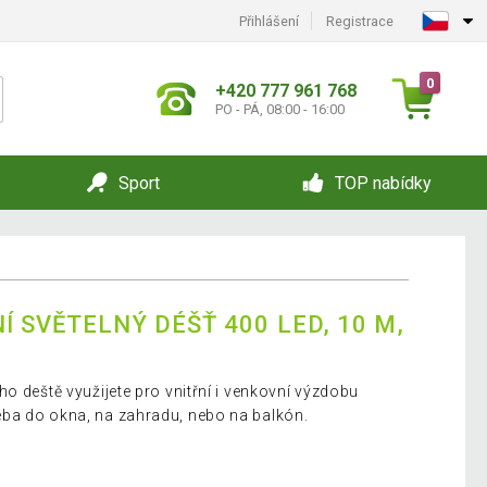
Přihlášení
Registrace
0
+420 777 961 768
PO - PÁ, 08:00 - 16:00
Sport
TOP nabídky
 SVĚTELNÝ DÉŠŤ 400 LED, 10 M,
o deště využijete pro vnitřní i venkovní výzdobu
ba do okna, na zahradu, nebo na balkón.