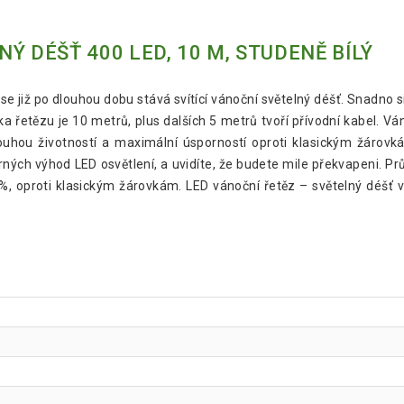
Ý DÉŠŤ 400 LED, 10 M, STUDENĚ BÍLÝ
již po dlouhou dobu stává svítící vánoční světelný déšť. Snadno si
 řetězu je 10 metrů, plus dalších 5 metrů tvoří přívodní kabel. Ván
 dlouhou životností a maximální úsporností oproti klasickým žárov
rných výhod LED osvětlení, a uvidíte, že budete mile překvapeni. P
%, oproti klasickým žárovkám. LED vánoční řetěz – světelný déšť vl