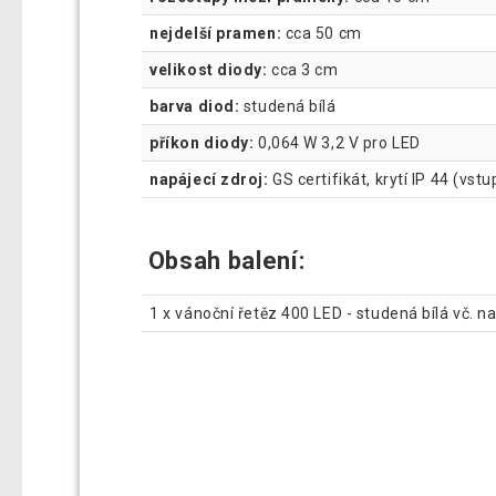
nejdelší pramen:
cca 50 cm
velikost diody:
cca 3 cm
barva diod:
studená bílá
příkon diody:
0,064 W 3,2 V pro LED
napájecí zdroj:
GS certifikát, krytí IP 44 (vs
Obsah balení:
1 x vánoční řetěz 400 LED - studená bílá vč. n