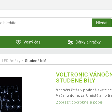
Hledat
Volný čas
Dárky a hračky
LED řetězy
Studeně bílé
VOLTRONIC VÁNOČNÍ
STUDENĚ BÍLÝ
Vánoční řetěz v podobě světelnéh
Vašeho domova. Umístěte ho tře
Zobrazit podrobnější popis