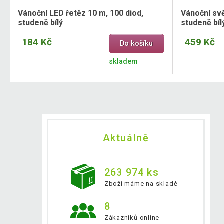
Vánoční LED řetěz 10 m, 100 diod,
Vánoční svě
studeně bílý
studeně bíl
184 Kč
459 Kč
Do košíku
skladem
Aktuálně
263 974 ks
Zboží máme na skladě
8
Zákazníků online