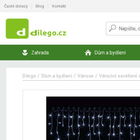
Časté dotazy
Blog
Kontakt
Zahrada
Dům a bydlení
Dilego
Dům a bydlení
Vánoce
Vánoční osvětlení