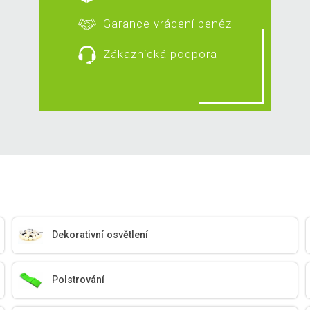
Garance vrácení peněz
Zákaznická podpora
Dekorativní osvětlení
Polstrování