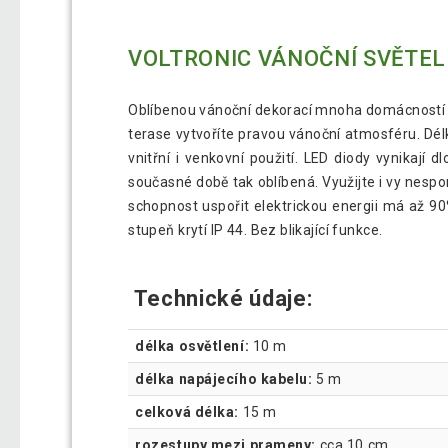
VOLTRONIC VÁNOČNÍ SVĚTELN
Oblíbenou vánoční dekorací mnoha domácností se 
terase vytvoříte pravou vánoční atmosféru. Délka
vnitřní i venkovní použití. LED diody vynikají
současné době tak oblíbená. Využijte i vy nespo
schopnost uspořit elektrickou energii má až 90
stupeň krytí IP 44. Bez blikající funkce.
Technické údaje:
délka osvětlení:
10 m
délka napájecího kabelu:
5 m
celková délka:
15 m
rozestupy mezi prameny:
cca 10 cm