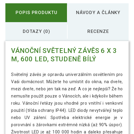
POPIS PRODUKTU
NÁVODY A ČLÁNKY
DOTAZY (0)
RECENZE
VÁNOČNÍ SVĚTELNÝ ZÁVĚS 6 X 3
M, 600 LED, STUDENĚ BÍLÝ
Světelný závěs je opravdu univerzálním osvětlením pro
Vaši domácnost. Můžete ho umístit do okna, na dveře,
mezi dveře, nebo jen tak na zeď. A co je nejlepší? Že ho
nemusíte použít pouze o Vánocích, ale i kdykoliv během
roku. Vánoční řetězy jsou vhodné pro vnitřní i venkovní
použití (třída ochrany IP44). LED diody nevytvářejí teplo
nebo UV záření. Spotřeba elektrické energie je v
porovnání s žárovkami extrémně nízká (až 90% úspor).
Životnost LED je až 100 000 hodin a daleko přesahuje