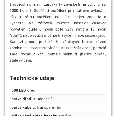
životnost normální žárovky (v závislosti na výkonu asi
1000 hodin). Součástí osvětlení je i dálkové ovládání,
díky kterému osvětlení na dálku nejen zapnete a
vypnete, ale zároveň můžete nastavit časovač
(osvětlení bude 6 hodin poté vždy svítit a 18 hodin
"spát"), nebo využít možnosti zvýšení nebo snížení jasu.
Samozřejmostí je také 8 světelných funkcí: různé
kombinace, svícení ve vlnách, sekvenční svícení, pomalá
záře, rychlé blikání, pomalé slábnutí, jiskřivé blikání,
stálé svícení.
Technické údaje:
600 LED diod
barva diod:
studeně bílá
barva kabelu:
transparentní