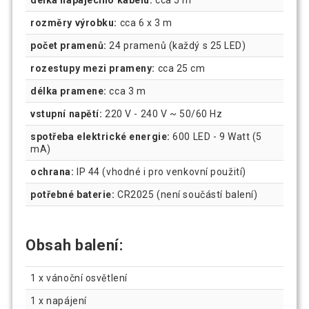
délka napájecího kabelu:
cca 5 m
rozměry výrobku:
cca 6 x 3 m
počet pramenů:
24 pramenů (každý s 25 LED)
rozestupy mezi prameny:
cca 25 cm
délka pramene:
cca 3 m
vstupní napětí:
220 V - 240 V ~ 50/60 Hz
spotřeba elektrické energie:
600 LED - 9 Watt (5
mA)
ochrana:
IP 44 (vhodné i pro venkovní použití)
potřebné baterie:
CR2025 (není součástí balení)
Obsah balení:
1 x vánoční osvětlení
1 x napájení