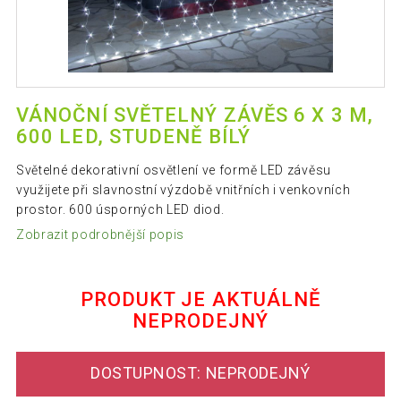
VÁNOČNÍ SVĚTELNÝ ZÁVĚS 6 X 3 M,
600 LED, STUDENĚ BÍLÝ
Světelné dekorativní osvětlení ve formě LED závěsu
využijete při slavnostní výzdobě vnitřních i venkovních
prostor. 600 úsporných LED diod.
Zobrazit podrobnější popis
PRODUKT JE AKTUÁLNĚ
NEPRODEJNÝ
DOSTUPNOST: NEPRODEJNÝ