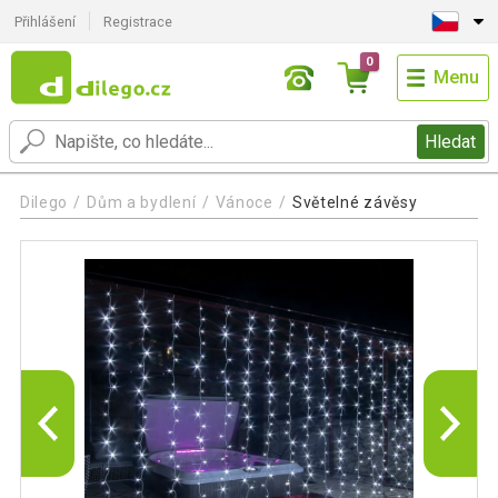
Přihlášení
Registrace
0
Menu
Hledat
Dilego
Dům a bydlení
Vánoce
Světelné závěsy