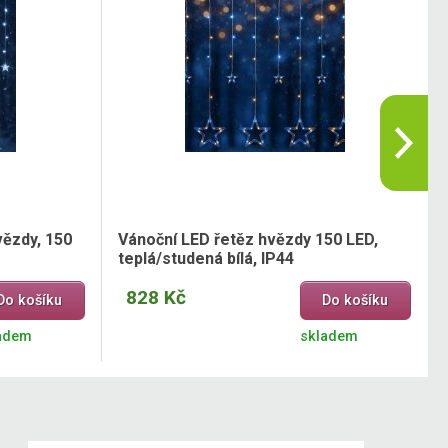
vězdy, 150
Vánoční LED řetěz hvězdy 150 LED,
teplá/studená bílá, IP44
828 Kč
Do košíku
Do košíku
adem
skladem