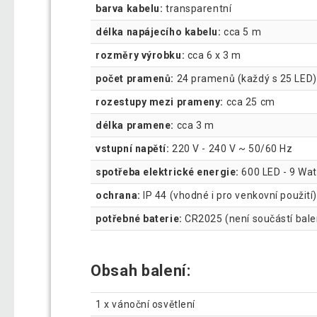
barva kabelu:
transparentní
délka napájecího kabelu:
cca 5 m
rozměry výrobku:
cca 6 x 3 m
počet pramenů:
24 pramenů (každý s 25 LED)
rozestupy mezi prameny:
cca 25 cm
délka pramene:
cca 3 m
vstupní napětí:
220 V - 240 V ~ 50/60 Hz
spotřeba elektrické energie:
600 LED - 9 Wat
ochrana:
IP 44 (vhodné i pro venkovní použití)
potřebné baterie:
CR2025 (není součástí bal
Obsah balení:
1 x vánoční osvětlení