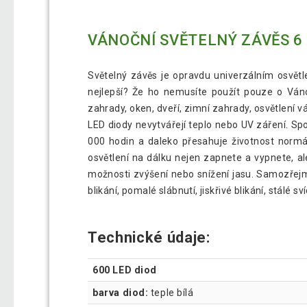
VÁNOČNÍ SVĚTELNÝ ZÁVĚS 6 X
Světelný závěs je opravdu univerzálním osvět
nejlepší? Že ho nemusíte použít pouze o Vánoc
zahrady, oken, dveří, zimní zahrady, osvětlení v
LED diody nevytvářejí teplo nebo UV záření. Sp
000 hodin a daleko přesahuje životnost normáln
osvětlení na dálku nejen zapnete a vypnete, al
možnosti zvýšení nebo snížení jasu. Samozřejmo
blikání, pomalé slábnutí, jiskřivé blikání, stálé sví
Technické údaje:
600 LED diod
barva diod:
teple bílá