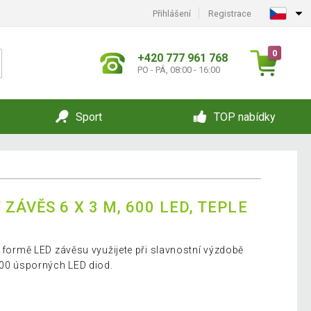
Přihlášení
Registrace
0
+420 777 961 768
PO - PÁ, 08:00 - 16:00
Sport
TOP nabídky
ZÁVĚS 6 X 3 M, 600 LED, TEPLE
e formě LED závěsu využijete při slavnostní výzdobě
 600 úsporných LED diod.