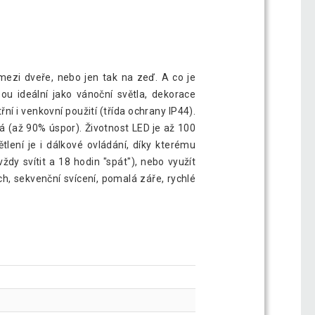
mezi dveře, nebo jen tak na zeď. A co je
ou ideální jako vánoční světla, dekorace
ní i venkovní použití (třída ochrany IP44).
á (až 90% úspor). Životnost LED je až 100
tlení je i dálkové ovládání, díky kterému
dy svítit a 18 hodin "spát"), nebo využít
h, sekvenční svícení, pomalá záře, rychlé