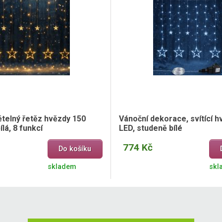
ětelný řetěz hvězdy 150
Vánoční dekorace, svítící h
ílá, 8 funkcí
LED, studeně bílé
774 Kč
Do košíku
skladem
skl