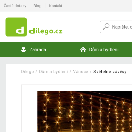
Časté dotazy
Blog
Kontakt
Zahrada
Dům a bydlení
Dilego
Dům a bydlení
Vánoce
Světelné závěsy