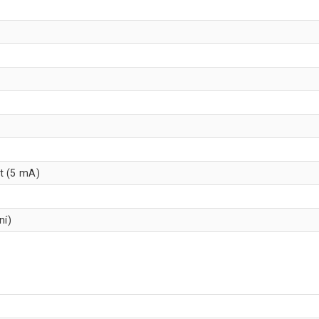
t (5 mA)
ení)