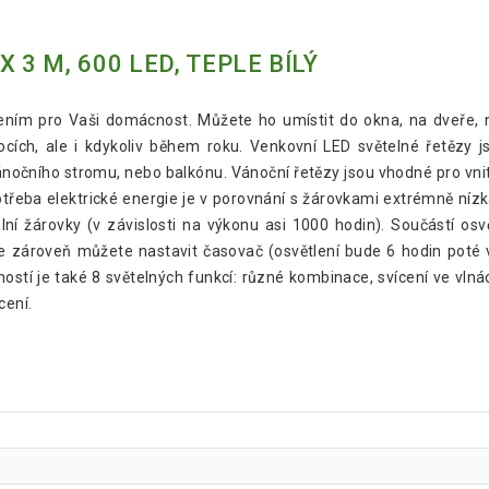
 3 M, 600 LED, TEPLE BÍLÝ
lením pro Vaši domácnost. Můžete ho umístit do okna, na dveře, 
ích, ale i kdykoliv během roku. Venkovní LED světelné řetězy js
ánočního stromu, nebo balkónu. Vánoční řetězy jsou vhodné pro vnitř
otřeba elektrické energie je v porovnání s žárovkami extrémně nízk
í žárovky (v závislosti na výkonu asi 1000 hodin). Součástí osvě
e zároveň můžete nastavit časovač (osvětlení bude 6 hodin poté vž
stí je také 8 světelných funkcí: různé kombinace, svícení ve vlnác
cení.