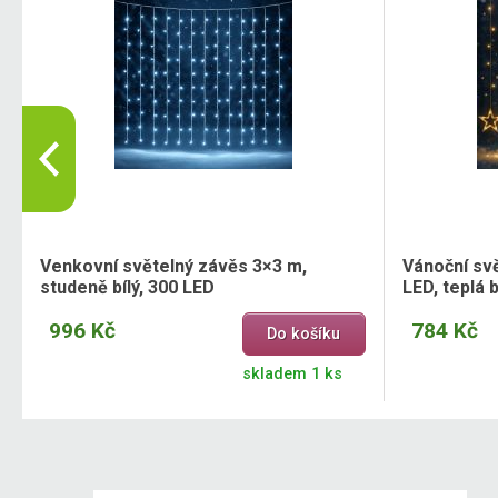
Venkovní světelný závěs 3×3 m,
Vánoční sv
studeně bílý, 300 LED
LED, teplá b
996 Kč
784 Kč
Do košíku
skladem 1 ks