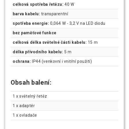
celková spotřeba řetězu:
40 W
barva kabelu:
transparentní
spotřeba energie:
0,064 W - 3,2 V na LED diodu
bez paměťové funkce
celková délka světelné části kabelu:
15 m
délka přívodního kabelu:
5 m
ochrana:
IP44 (venkovní i vnitřní použití)
Obsah balení:
1 x světelný řetěz
1 x adaptér
1 x ovladače