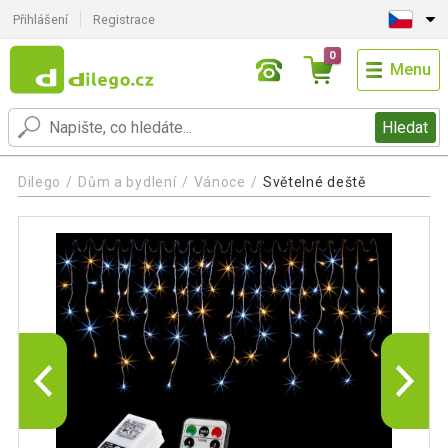
Přihlášení
Registrace
0
Menu
Hledat
Dilego
Dům a bydlení
Vánoce
Světelné deště