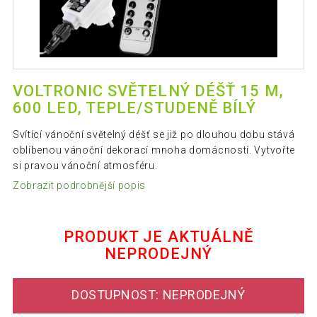
VOLTRONIC SVĚTELNÝ DÉŠŤ 15 M,
600 LED, TEPLE/STUDENĚ BÍLÝ
Svítící vánoční světelný déšť se již po dlouhou dobu stává
oblíbenou vánoční dekorací mnoha domácností. Vytvořte
si pravou vánoční atmosféru.
Zobrazit podrobnější popis
PRODUKT JE AKTUÁLNĚ
NEPRODEJNÝ
DOSTUPNOST: NEPRODEJNÝ