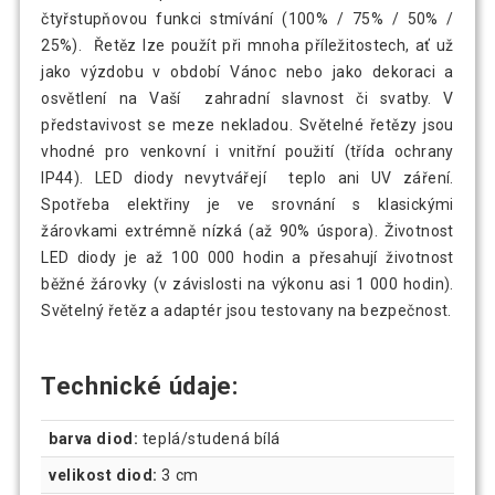
čtyřstupňovou funkci stmívání (100% / 75% / 50% /
25%). Řetěz lze použít při mnoha příležitostech, ať už
jako výzdobu v období Vánoc nebo jako dekoraci a
osvětlení na Vaší zahradní slavnost či svatby. V
představivost se meze nekladou. Světelné řetězy jsou
vhodné pro venkovní i vnitřní použití (třída ochrany
IP44). LED diody nevytvářejí teplo ani UV záření.
Spotřeba elektřiny je ve srovnání s klasickými
žárovkami extrémně nízká (až 90% úspora). Životnost
LED diody je až 100 000 hodin a přesahují životnost
běžné žárovky (v závislosti na výkonu asi 1 000 hodin).
Světelný řetěz a adaptér jsou testovany na bezpečnost.
Technické údaje:
barva diod:
teplá/studená bílá
velikost diod:
3 cm