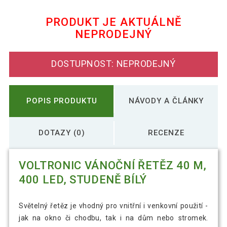
140 Kč
studeně bílý
PRODUKT JE AKTUÁLNĚ
NEPRODEJNÝ
VOLTRONIC Vánoční řetěz 60 m, 600
1 091 Kč
LED, studeně bílý
DOSTUPNOST: NEPRODEJNÝ
POPIS PRODUKTU
NÁVODY A ČLÁNKY
DOTAZY (0)
RECENZE
VOLTRONIC VÁNOČNÍ ŘETĚZ 40 M,
400 LED, STUDENĚ BÍLÝ
Světelný řetěz je vhodný pro vnitřní i venkovní použití -
jak na okno či chodbu, tak i na dům nebo stromek.