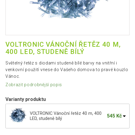
VOLTRONIC VÁNOČNÍ ŘETĚZ 40 M,
400 LED, STUDENĚ BÍLÝ
Světelný řetěz s diodami studeně bílé barvy na vnitřní i
venkovní použití vnese do Vašeho domova to pravé kouzlo
Vánoc.
Zobrazit podrobnější popis
Varianty produktu
VOLTRONIC Vánoční řetěz 40 m, 400
545 Kč
LED, studeně bílý
VOLTRONIC Vánoční řetěz 5 m, 50 LED,