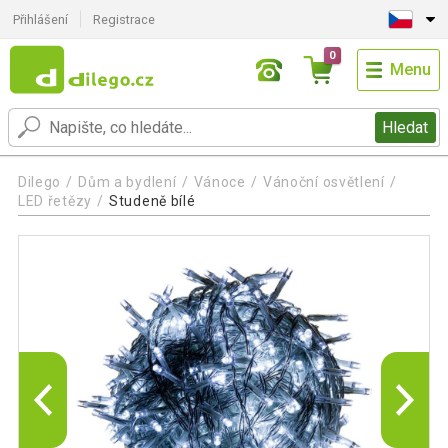
Přihlášení
Registrace
0
Menu
Hledat
Dilego
Dům a bydlení
Vánoce
Vánoční osvětlení
LED řetězy
Studeně bílé