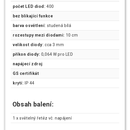
počet LED diod:
400
bez blikající funkce
barva osvětlení:
studená bílá
rozestupy mezi diodami:
10 cm
velikost diody:
cca 3 mm
příkon diody:
0,064 W pro LED
napájecí zdroj
GS certifikát
krytí:
IP 44
Obsah balení:
1 x světelný řetěz vč. napájení