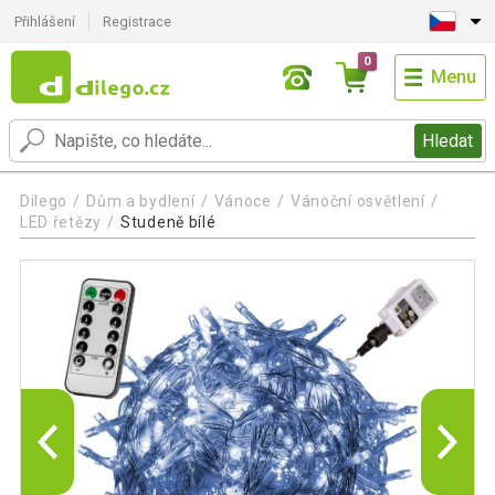
Přihlášení
Registrace
0
Menu
Hledat
Dilego
Dům a bydlení
Vánoce
Vánoční osvětlení
LED řetězy
Studeně bílé