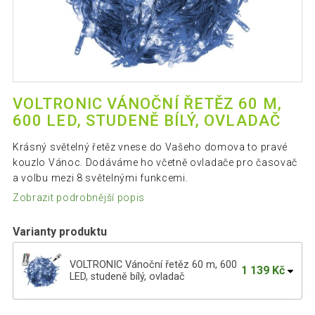
VOLTRONIC VÁNOČNÍ ŘETĚZ 60 M,
600 LED, STUDENĚ BÍLÝ, OVLADAČ
Krásný světelný řetěz vnese do Vašeho domova to pravé
kouzlo Vánoc. Dodáváme ho včetně ovladače pro časovač
a volbu mezi 8 světelnými funkcemi.
Zobrazit podrobnější popis
Varianty produktu
VOLTRONIC Vánoční řetěz 60 m, 600
1 139 Kč
LED, studeně bílý, ovladač
VOLTRONIC Vánoční řetěz 10 m, 100 LED,