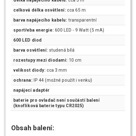
délka napájecího kabelu:
cca 5 m
celková délka osvětlení:
cca 65 m
barva napájecího kabelu:
transparentní
sportřeba energie:
600 LED - 9 Watt (5 mA)
600 LED diod
barva osvětlení:
studená bílá
rozestupy mezi diodami:
10 cm
velikost diody:
cca 3 mm
ochrana:
IP 44 (možné použít i venku)
napájecí adaptér
baterie pro ovladač není součástí balení
(knoflíková baterie typu CR2025)
Obsah balení: