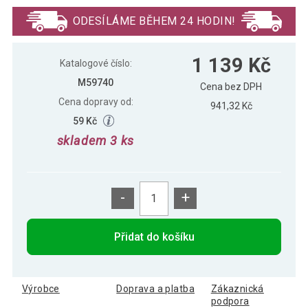
416 Kč
studeně bílý, ovladač
ODESÍLÁME BĚHEM 24 HODIN!
VOLTRONIC Vánoční řetěz 20 m, 200 LED,
597 Kč
1 139 Kč
studeně bílý, ovladač
Katalogové číslo:
M59740
Cena bez DPH
Cena dopravy od:
VOLTRONIC Vánoční řetěz 40 m, 400 LED,
941,32 Kč
903 Kč
studeně bílý, ovladač
59 Kč
skladem 3 ks
VOLTRONIC Vánoční řetěz 5 m, 50 LED,
383 Kč
studeně bílý, ovladač
-
+
Přidat do košíku
Výrobce
Doprava a platba
Zákaznická
podpora