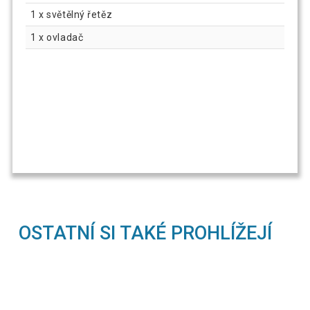
1 x světělný řetěz
1 x ovladač
OSTATNÍ SI TAKÉ PROHLÍŽEJÍ