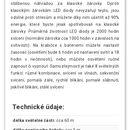
oblíbenou náhradou za klasické žárovky. Oproti
klasickým žárovkám LED diody nevyzařují teplo, jsou
odolné proti otřesům a můžete díky nim ušetřit až 90%
energie, které byste jinak spotřebovali na klasické
žárovky. Průměrná životnost LED diody je 2000 hodin
svícení (normální žárovka cca 1000 hodin v závislosti na
svítivosti). Na krabičce s bateriemi můžete nastavit
časovač (osvětlení bude 6 hodin od nastavení svítit a 18
hodin v nečinnosti), nebo můžete osvětlení ručně
zapnout či vypnout. Samozřejmostí je také 8 světelných
funkcí: různé kombinace, svícení ve vlnách, sekvenční
svícení, pomalá záře, rychlé blikání, pomalé slábnutí,
jiskřivé blikání, stálé svícení.
Technické údaje:
délka světelné části:
cca 60 m