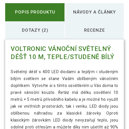
POPIS PRODUKTU
NÁVODY A ČLÁNKY
DOTAZY (2)
RECENZE
VOLTRONIC VÁNOČNÍ SVĚTELNÝ
DÉŠŤ 10 M, TEPLE/STUDENĚ BÍLÝ
Světelný déšť s 400 LED diodami a teplým i studeným
bílým světlem se stane Vaším oblíbeným vánočním
doplňkem. Vytvořte si s tímto osvětlením u Vás doma to
pravé vánoční kouzlo. Řetěz má délku osvětlení 10
metrů + 5 metrů přívodního kabelu a je možné ho využít
jak ve vnitřních prostorách, tak i venku. LED diody jsou
oblíbenou náhradou za klasické žárovky. Oproti
klasickým žárovkám LED diody nevyzařují teplo, jsou
odolné proti otřesům a můžete díky nim ušetřit až 90%