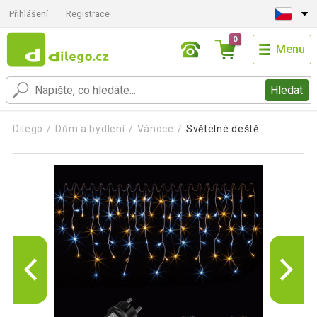
Přihlášení
Registrace
0
Menu
Hledat
Dilego
Dům a bydlení
Vánoce
Světelné deště