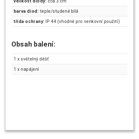
velikost diody:
cca 3 cm
barva diod:
teple/studeně bílá
třída ochrany:
IP 44 (vhodné pro venkovní použití)
Obsah balení:
1 x světelný déšť
1 x napájení