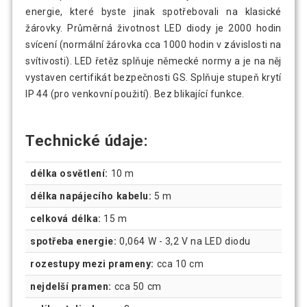
energie, které byste jinak spotřebovali na klasické
žárovky. Průměrná životnost LED diody je 2000 hodin
svícení (normální žárovka cca 1000 hodin v závislosti na
svítivosti). LED řetěz splňuje německé normy a je na něj
vystaven certifikát bezpečnosti GS. Splňuje stupeň krytí
IP 44 (pro venkovní použití). Bez blikající funkce.
Technické údaje:
délka osvětlení:
10 m
délka napájecího kabelu:
5 m
celková délka:
15 m
spotřeba energie:
0,064 W - 3,2 V na LED diodu
rozestupy mezi prameny:
cca 10 cm
nejdelší pramen:
cca 50 cm