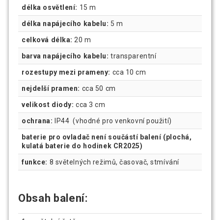
délka osvětlení:
15 m
délka napájecího kabelu:
5 m
celková délka:
20 m
barva napájecího kabelu:
transparentní
rozestupy mezi prameny:
cca 10 cm
nejdelší pramen:
cca 50 cm
velikost diody:
cca 3 cm
ochrana:
IP44 (vhodné pro venkovní použití)
baterie pro ovladač není součástí balení (plochá,
kulatá baterie do hodinek CR2025)
funkce:
8 světelných režimů, časovač, stmívání
Obsah balení: