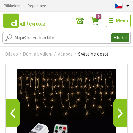
Přihlášení
Registrace
0
Menu
Hledat
Dilego
Dům a bydlení
Vánoce
Světelné deště