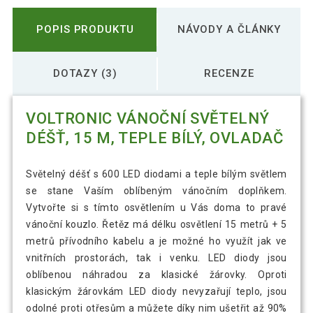
POPIS PRODUKTU
NÁVODY A ČLÁNKY
DOTAZY (3)
RECENZE
VOLTRONIC VÁNOČNÍ SVĚTELNÝ
DÉŠŤ, 15 M, TEPLE BÍLÝ, OVLADAČ
Světelný déšť s 600 LED diodami a teple bílým světlem
se stane Vaším oblíbeným vánočním doplňkem.
Vytvořte si s tímto osvětlením u Vás doma to pravé
vánoční kouzlo. Řetěz má délku osvětlení 15 metrů + 5
metrů přívodního kabelu a je možné ho využít jak ve
vnitřních prostorách, tak i venku. LED diody jsou
oblíbenou náhradou za klasické žárovky. Oproti
klasickým žárovkám LED diody nevyzařují teplo, jsou
odolné proti otřesům a můžete díky nim ušetřit až 90%