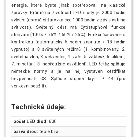
energie, které byste jinak spotřebovali na klasické
žárovky. Průměrná životnost LED diody je 2000 hodin
svícení (normální žárovka cca 1000 hodin v závislosti na
svítivosti). Světelný déšť má čytřstupňové funkce
stmívání (100% / 75% / 50% / 25%). Funkci časovače s
kontrolkou (automaticky 6 hodin zapnuto / 18 hodin
vypnuto) a 8 světelných režimů (1. kombinovaný, 2.
světelná vlna, 3. sekvenční, 4. záře, 5. záblesk, 6. blikání,
7. mihotání, 8. nepřetržité osvětlení). LED řetěz splňuje
německé normy a je na něj vystaven certifikát
bezpečnosti GS. Splňuje stupeň krytí IP 44 (pro
venkovní použití).
Technické údaje:
počet LED diod:
600
barva diod:
teple bílá