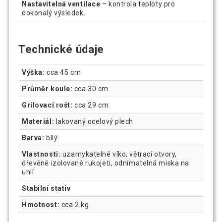
Nastavitelná ventilace
– kontrola teploty pro
dokonalý výsledek.
Technické údaje
Výška:
cca 45 cm
Průměr koule:
cca 30 cm
Grilovací rošt:
cca 29 cm
Materiál:
lakovaný ocelový plech
Barva:
bílý
Vlastnosti:
uzamykatelné víko, větrací otvory,
dřevěné izolované rukojeti, odnímatelná miska na
uhlí
Stabilní stativ
Hmotnost:
cca 2 kg