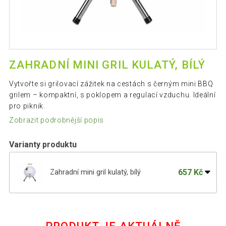
ZAHRADNÍ MINI GRIL KULATÝ, BÍLÝ
Vytvořte si grilovací zážitek na cestách s černým mini BBQ
grilem – kompaktní, s poklopem a regulací vzduchu. Ideální
pro piknik.
Zobrazit podrobnější popis
Varianty produktu
657 Kč
Zahradní mini gril kulatý, bílý
538 Kč
Zahradní mini gril kulatý, fialový