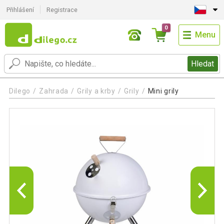
Přihlášení
Registrace
0
Menu
Hledat
Dilego
Zahrada
Grily a krby
Grily
Mini grily