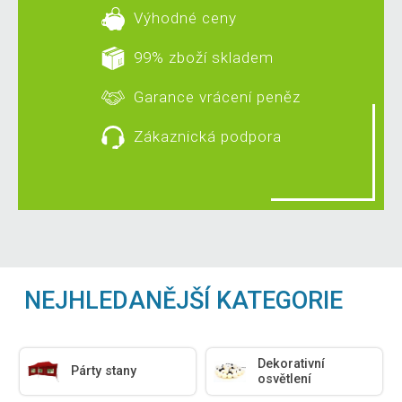
Výhodné ceny
99% zboží skladem
Garance vrácení peněz
Zákaznická podpora
NEJHLEDANĚJŠÍ KATEGORIE
Dekorativní
Párty stany
osvětlení