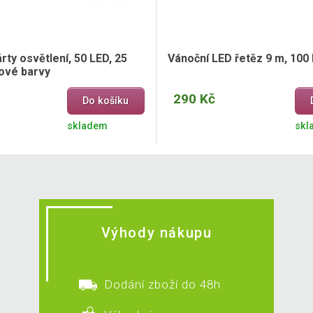
rty osvětlení, 50 LED, 25
Vánoční LED řetěz 9 m, 100
ové barvy
290 Kč
Do košíku
skladem
skl
Výhody nákupu
Dodání zboží do 48h