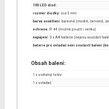
100 LED diod:
rozměr diodky:
cca 5 mm
barva osvětlení:
barevné (modré, červené, ze
ochrana:
IP 44 (možné použít i venku)
napájení:
3 x AA baterie (nejsou součástí bale
baterie pro ovladač není součástí balení (k
Obsah balení:
1 x světelný řetěz
1 x ovladač