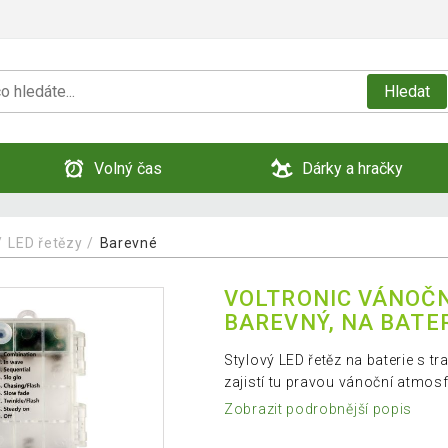
Hledat
Volný čas
Dárky a hračky
LED řetězy
Barevné
VOLTRONIC VÁNOČNÍ
BAREVNÝ, NA BATE
Stylový LED řetěz na baterie s
zajistí tu pravou vánoční atmosf
Zobrazit podrobnější popis