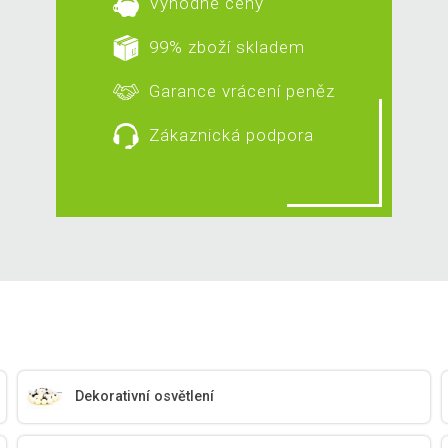
Výhodné ceny
99% zboží skladem
Garance vrácení peněz
Zákaznická podpora
Dekorativní osvětlení