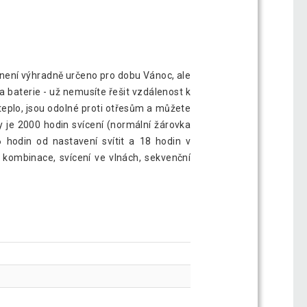
ní není výhradně určeno pro dobu Vánoc, ale
 baterie - už nemusíte řešit vzdálenost k
teplo, jsou odolné proti otřesům a můžete
y je 2000 hodin svícení (normální žárovka
6 hodin od nastavení svítit a 18 hodin v
 kombinace, svícení ve vlnách, sekvenční