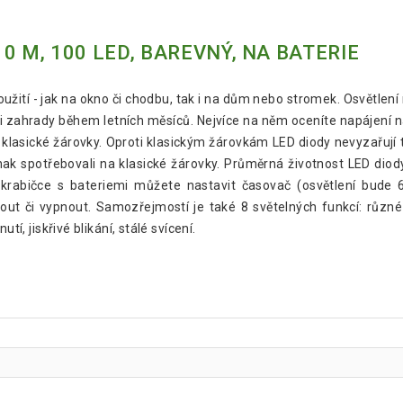
0 M, 100 LED, BAREVNÝ, NA BATERIE
použití - jak na okno či chodbu, tak i na dům nebo stromek. Osvětle
i zahrady během letních měsíců. Nejvíce na něm oceníte napájení na
klasické žárovky. Oproti klasickým žárovkám LED diody nevyzařují 
inak spotřebovali na klasické žárovky. Průměrná životnost LED diod
a krabičce s bateriemi můžete nastavit časovač (osvětlení bude 
out či vypnout. Samozřejmostí je také 8 světelných funkcí: různé
tí, jiskřivé blikání, stálé svícení.