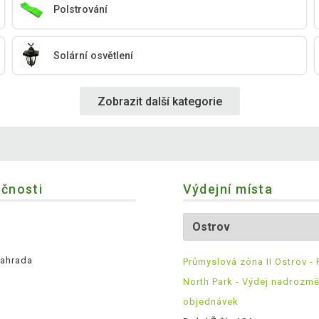
Polstrování
Solární osvětlení
Zobrazit další kategorie
ečnosti
Výdejní místa
ahrada
Průmyslová zóna II Ostrov - 
North Park - Výdej nadrozm
objednávek