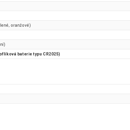
lené, oranžové)
ní)
noflíková baterie typu CR2025)