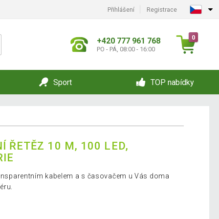
Přihlášení
Registrace
0
+420 777 961 768
PO - PÁ, 08:00 - 16:00
Sport
TOP nabídky
 ŘETĚZ 10 M, 100 LED,
RIE
 transparentním kabelem a s časovačem u Vás doma
éru.