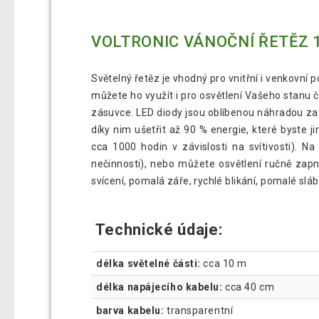
VOLTRONIC VÁNOČNÍ ŘETĚZ 1
Světelný řetěz je vhodný pro vnitřní i venkovní 
můžete ho využít i pro osvětlení Vašeho stanu č
zásuvce. LED diody jsou oblíbenou náhradou za 
díky nim ušetřit až 90 % energie, které byste j
cca 1000 hodin v závislosti na svítivosti). N
nečinnosti), nebo můžete osvětlení ručně zapn
svícení, pomalá záře, rychlé blikání, pomalé slábnu
Technické údaje:
délka světelné části:
cca 10 m
délka napájecího kabelu:
cca 40 cm
barva kabelu:
transparentní