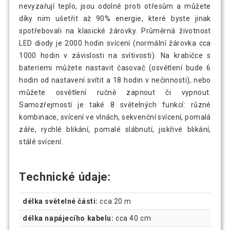
nevyzařují teplo, jsou odolné proti otřesům a můžete
díky nim ušetřit až 90% energie, které byste jinak
spotřebovali na klasické žárovky. Průměrná životnost
LED diody je 2000 hodin svícení (normální žárovka cca
1000 hodin v závislosti na svítivosti). Na krabičce s
bateriemi můžete nastavit časovač (osvětlení bude 6
hodin od nastavení svítit a 18 hodin v nečinnosti), nebo
můžete osvětlení ručně zapnout či vypnout.
Samozřejmostí je také 8 světelných funkcí: různé
kombinace, svícení ve vlnách, sekvenční svícení, pomalá
záře, rychlé blikání, pomalé slábnutí, jiskřivé blikání,
stálé svícení.
Technické údaje:
délka světelné části:
cca 20 m
délka napájecího kabelu:
cca 40 cm