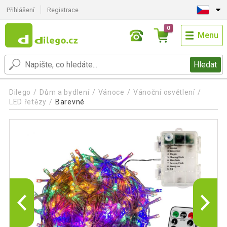
Přihlášení
Registrace
0
Menu
Hledat
Dilego
Dům a bydlení
Vánoce
Vánoční osvětlení
LED řetězy
Barevné