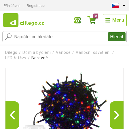
Přihlášení
Registrace
0
Menu
Hledat
Dilego
Dům a bydlení
Vánoce
Vánoční osvětlení
LED řetězy
Barevné