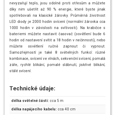
nevyzařují teplo, jsou odolné proti otřesům a můžete
díky nim ušetřit až 90 % energie, které byste jinak
spotřebovali na klasické žárovky. Průměrná životnost
LED diody je 2000 hodin svícení (normální žárovka cca
1000 hodin v závislosti na svítivosti). Na krabičce s
bateriemi můžete nastavit časovač (osvětlení bude 6
hodin od nastavení svítit a 18 hodin v nečinnosti), nebo
můžete osvětlení ručně zapnout či vypnout.
Samozřejmostí je také 8 světelných funkcí: různé
kombinace, svícení ve vlnách, sekvenční svícení, pomalá
záře, rychlé blikání, pomalé slábnutí, jiskřivé blikání,
stálé svícení.
Technické údaje:
délka světelné části:
cca 5 m
délka napájecího kabelu:
cca 40 cm