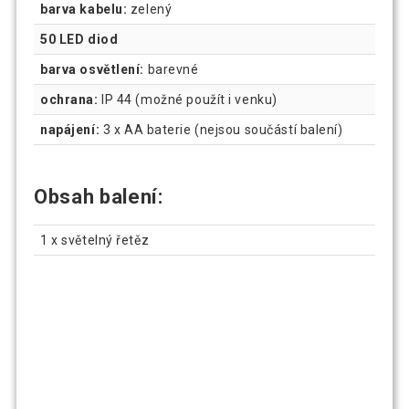
barva kabelu:
zelený
50 LED diod
barva osvětlení:
barevné
ochrana:
IP 44 (možné použít i venku)
napájení:
3 x AA baterie (nejsou součástí balení)
Obsah balení:
1 x světelný řetěz