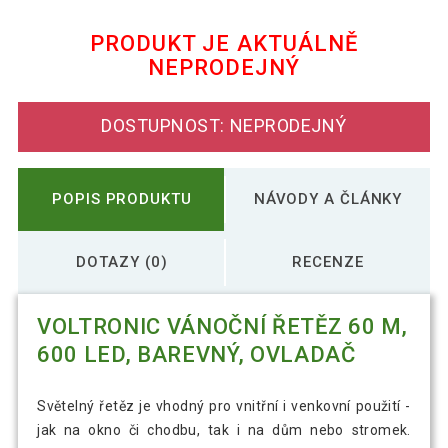
402 Kč
barevný, ovladač
PRODUKT JE AKTUÁLNĚ
NEPRODEJNÝ
VOLTRONIC Vánoční řetěz 40 m, 400 LED,
960 Kč
barevný, ovladač
DOSTUPNOST: NEPRODEJNÝ
VOLTRONIC Vánoční řetěz 5 m, 50 LED,
371 Kč
barevný, ovladač
POPIS PRODUKTU
NÁVODY A ČLÁNKY
DOTAZY (0)
RECENZE
VOLTRONIC VÁNOČNÍ ŘETĚZ 60 M,
600 LED, BAREVNÝ, OVLADAČ
Světelný řetěz je vhodný pro vnitřní i venkovní použití -
jak na okno či chodbu, tak i na dům nebo stromek.