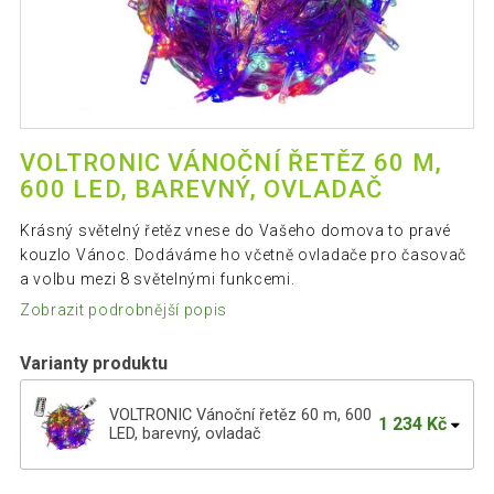
VOLTRONIC VÁNOČNÍ ŘETĚZ 60 M,
600 LED, BAREVNÝ, OVLADAČ
Krásný světelný řetěz vnese do Vašeho domova to pravé
kouzlo Vánoc. Dodáváme ho včetně ovladače pro časovač
a volbu mezi 8 světelnými funkcemi.
Zobrazit podrobnější popis
Varianty produktu
VOLTRONIC Vánoční řetěz 60 m, 600
1 234 Kč
LED, barevný, ovladač
VOLTRONIC Vánoční řetěz 10 m, 100 LED,