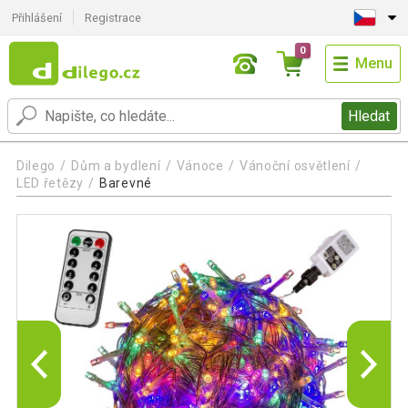
Přihlášení
Registrace
0
Menu
Hledat
Dilego
Dům a bydlení
Vánoce
Vánoční osvětlení
LED řetězy
Barevné