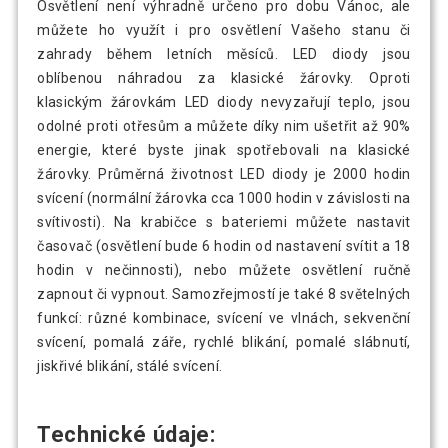
Osvětlení není výhradně určeno pro dobu Vánoc, ale
můžete ho využít i pro osvětlení Vašeho stanu či
zahrady během letních měsíců. LED diody jsou
oblíbenou náhradou za klasické žárovky. Oproti
klasickým žárovkám LED diody nevyzařují teplo, jsou
odolné proti otřesům a můžete díky nim ušetřit až 90%
energie, které byste jinak spotřebovali na klasické
žárovky. Průměrná životnost LED diody je 2000 hodin
svícení (normální žárovka cca 1000 hodin v závislosti na
svítivosti). Na krabičce s bateriemi můžete nastavit
časovač (osvětlení bude 6 hodin od nastavení svítit a 18
hodin v nečinnosti), nebo můžete osvětlení ručně
zapnout či vypnout. Samozřejmostí je také 8 světelných
funkcí: různé kombinace, svícení ve vlnách, sekvenční
svícení, pomalá záře, rychlé blikání, pomalé slábnutí,
jiskřivé blikání, stálé svícení.
Technické údaje: